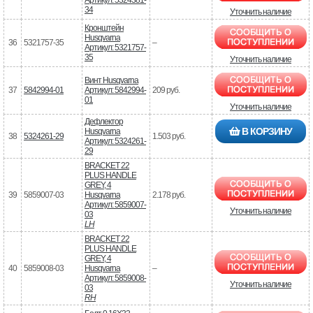
Артикул: 5324381-
34
Уточнить наличие
Кронштейн
Husqvarna
36
5321757-35
–
Артикул: 5321757-
35
Уточнить наличие
Винт Husqvarna
37
5842994-01
Артикул: 5842994-
209 руб.
01
Уточнить наличие
Дефлектор
В КОРЗИНУ
Husqvarna
38
5324261-29
1.503 руб.
Артикул: 5324261-
29
BRACKET 22
PLUS HANDLE
GREY, 4
39
5859007-03
Husqvarna
2.178 руб.
Артикул: 5859007-
Уточнить наличие
03
LH
BRACKET 22
PLUS HANDLE
GREY, 4
40
5859008-03
Husqvarna
–
Артикул: 5859008-
Уточнить наличие
03
RH