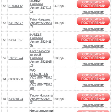
SCREW
Husqvarna
56
8174113-12
478 руб.
Артикул: 8174113-
12
Уточнить наличие
Гайка Husqvarna
57
5321553-77
Артикул: 5321553-
180 руб.
77
Уточнить наличие
HANDLE
Husqvarna
58
5324411-97
–
Артикул: 5324411-
97
Уточнить наличие
Болт с выгнутой
головкой
59
5321915-74
Husqvarna
388 руб.
Артикул: 5321915-
Уточнить наличие
74
W/O
DESCRIPTION
INCL WITH ITEM 1
64
0000000-00
–
KIT
INCL WITH ITEM 1
Уточнить наличие
KIT
Пистон Husqvarna
84
5324281-24
Артикул: 5324281-
508 руб.
24
Уточнить наличие
Фиксатор рукоятки