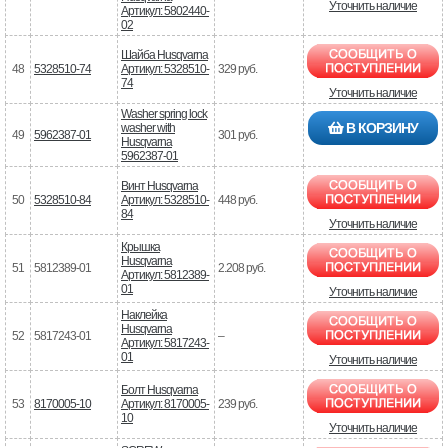
Уточнить наличие
Артикул: 5802440-
02
Шайба Husqvarna
48
5328510-74
Артикул: 5328510-
329 руб.
74
Уточнить наличие
Washer spring lock
В КОРЗИНУ
washer with
49
5962387-01
301 руб.
Husqvarna
5962387-01
Винт Husqvarna
50
5328510-84
Артикул: 5328510-
448 руб.
84
Уточнить наличие
Крышка
Husqvarna
51
5812389-01
2.208 руб.
Артикул: 5812389-
01
Уточнить наличие
Наклейка
Husqvarna
52
5817243-01
–
Артикул: 5817243-
01
Уточнить наличие
Болт Husqvarna
53
8170005-10
Артикул: 8170005-
239 руб.
10
Уточнить наличие