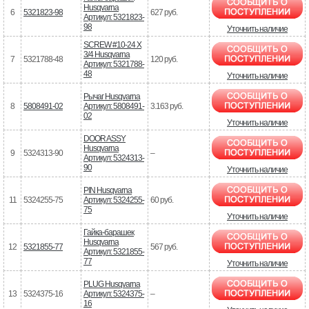
Husqvarna
6
5321823-98
627 руб.
Артикул: 5321823-
98
Уточнить наличие
SCREW #10-24 X
3/4 Husqvarna
7
5321788-48
120 руб.
Артикул: 5321788-
48
Уточнить наличие
Рычаг Husqvarna
8
5808491-02
Артикул: 5808491-
3.163 руб.
02
Уточнить наличие
DOOR ASSY
Husqvarna
9
5324313-90
–
Артикул: 5324313-
90
Уточнить наличие
PIN Husqvarna
11
5324255-75
Артикул: 5324255-
60 руб.
75
Уточнить наличие
Гайка-барашек
Husqvarna
12
5321855-77
567 руб.
Артикул: 5321855-
77
Уточнить наличие
PLUG Husqvarna
13
5324375-16
Артикул: 5324375-
–
16