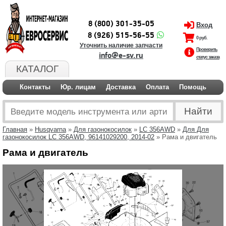
8 (800) 301-35-05
Вход
8 (926) 515-56-55
0 руб.
Уточнить наличие запчасти
Проверить
info@e-sv.ru
статус заказа
КАТАЛОГ
Контакты
Юр. лицам
Доставка
Оплата
Помощь
Главная
»
Husqvarna
»
Для газонокосилок
»
LC 356AWD
»
Для Для
газонокосилок LC 356AWD, 96141029200, 2014-02
» Рама и двигатель
Рама и двигатель