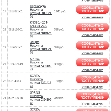
Уточнить наличие
Перегородка
Husqvarna
17
5817821-01
1.641 руб.
Артикул: 5817821-
01
Уточнить наличие
KNOB 1/4-20 T-
KNOB BLACK
18
5819126-01
Husqvarna
388 руб.
Артикул: 5819126-
Уточнить наличие
01
Защита
Husqvarna
19
5819021-01
329 руб.
Артикул: 5819021-
01
Уточнить наличие
SPRING
Husqvarna
21
5324199-49
388 руб.
Артикул: 5324199-
49
Уточнить наличие
SCREW
Husqvarna
22
5321418-41
120 руб.
Артикул: 5321418-
41
Уточнить наличие
SPRING
Husqvarna
24
5324199-48
359 руб.
Артикул: 5324199-
48
Уточнить наличие
SCREW