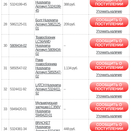
Husqvarna
26
5324199-45
388 руб.
Артикул: 5324199-
45
Уточнить наличие
Болт Husqvarna
28
5862125-01
Артикул: 5862125-
209 руб.
01
Уточнить наличие
Травосборник
LC56AWD
30
5809434-02
Husqvarna
–
Артикул: 5809434-
Уточнить наличие
02
Рама
травосборника
31
5850547-02
Husqvarna
1.134 руб.
Артикул: 5850547-
Уточнить наличие
02
LATCH Husqvarna
32
5324411-92
Артикул: 5324411-
–
92
Уточнить наличие
Мульчирующая
заглушка LC356V
33
5949420-01
–
Husqvarna
5949420-01
Уточнить наличие
BRACKET
Husqvarna
34
5324381-34
448 руб.