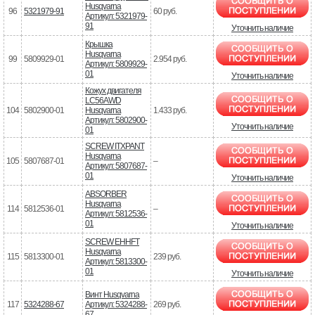
Husqvarna
96
5321979-91
60 руб.
Артикул: 5321979-
91
Уточнить наличие
Крышка
Husqvarna
99
5809929-01
2.954 руб.
Артикул: 5809929-
01
Уточнить наличие
Кожух двигателя
LC56AWD
104
5802900-01
Husqvarna
1.433 руб.
Артикул: 5802900-
Уточнить наличие
01
SCREW ITXPANT
Husqvarna
105
5807687-01
–
Артикул: 5807687-
01
Уточнить наличие
ABSORBER
Husqvarna
114
5812536-01
–
Артикул: 5812536-
01
Уточнить наличие
SCREW EHHFT
Husqvarna
115
5813300-01
239 руб.
Артикул: 5813300-
01
Уточнить наличие
Винт Husqvarna
117
5324288-67
Артикул: 5324288-
269 руб.
67