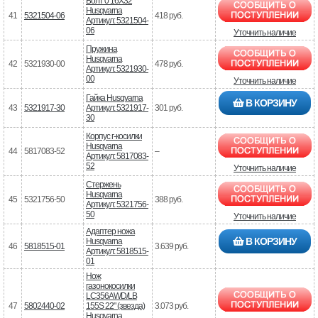
Болт 0 16X32
Husqvarna
41
5321504-06
418 руб.
Артикул: 5321504-
06
Уточнить наличие
Пружина
Husqvarna
42
5321930-00
478 руб.
Артикул: 5321930-
00
Уточнить наличие
Гайка Husqvarna
В КОРЗИНУ
43
5321917-30
Артикул: 5321917-
301 руб.
30
Корпус г-косилки
Husqvarna
44
5817083-52
–
Артикул: 5817083-
52
Уточнить наличие
Стержень
Husqvarna
45
5321756-50
388 руб.
Артикул: 5321756-
50
Уточнить наличие
Адаптер ножа
В КОРЗИНУ
Husqvarna
46
5818515-01
3.639 руб.
Артикул: 5818515-
01
Нож
газонокосилки
LC356AWD/LB
47
5802440-02
155S 22" (звезда)
3.073 руб.
Husqvarna