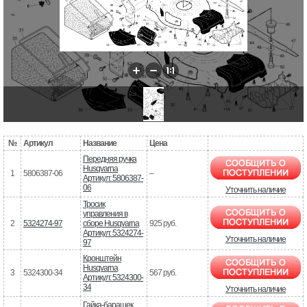
№
Артикул
Название
Цена
Передняя ручка
Husqvarna
1
5806387-06
–
Артикул: 5806387-
06
Уточнить наличие
Тросик
управления в
2
5324274-97
сборе Husqvarna
925 руб.
Артикул: 5324274-
Уточнить наличие
97
Кронштейн
Husqvarna
3
5324300-34
567 руб.
Артикул: 5324300-
34
Уточнить наличие
Гайка-барашек