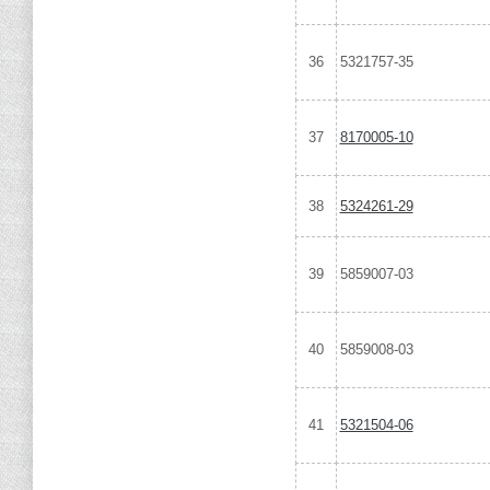
36
5321757-35
37
8170005-10
38
5324261-29
39
5859007-03
40
5859008-03
41
5321504-06