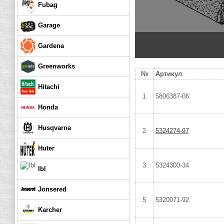
Fubag
Garage
Gardena
Greenworks
№
Артикул
Hitachi
1
5806387-06
Honda
Husqvarna
2
5324274-97
Huter
3
5324300-34
Ibl
Jonsered
5
5320071-92
Karcher