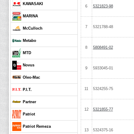
KAWASAKI
6
5321823-98
MARINA
7
5321788-48
McCulloch
Metabo
8
5808491-02
MTD
Novus
9
5933045-01
Oleo-Mac
11
5324255-75
P.I.T.
Partner
12
5321855-77
Patriot
Patriot Remeza
13
5324375-16