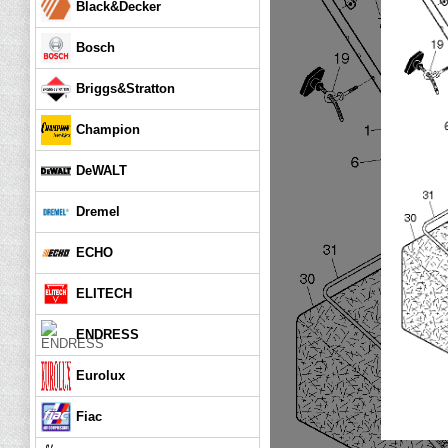
Black&Decker
Bosch
Briggs&Stratton
Champion
DeWALT
Dremel
ECHO
ELITECH
ENDRESS
Eurolux
Fiac