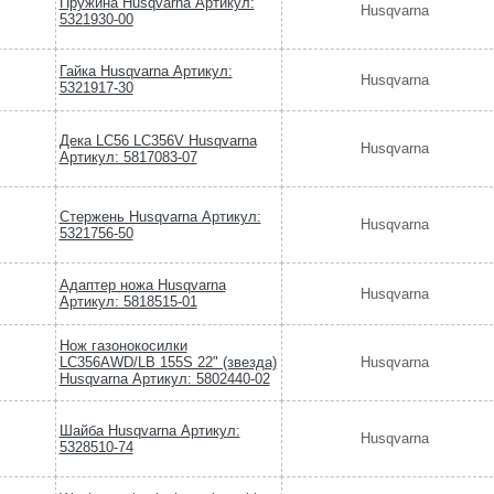
Пружина Husqvarna Артикул:
Husqvarna
5321930-00
Гайка Husqvarna Артикул:
Husqvarna
5321917-30
Дека LC56 LC356V Husqvarna
Husqvarna
Артикул: 5817083-07
Стержень Husqvarna Артикул:
Husqvarna
5321756-50
Адаптер ножа Husqvarna
Husqvarna
Артикул: 5818515-01
Нож газонокосилки
LC356AWD/LB 155S 22" (звезда)
Husqvarna
Husqvarna Артикул: 5802440-02
Шайба Husqvarna Артикул:
Husqvarna
5328510-74