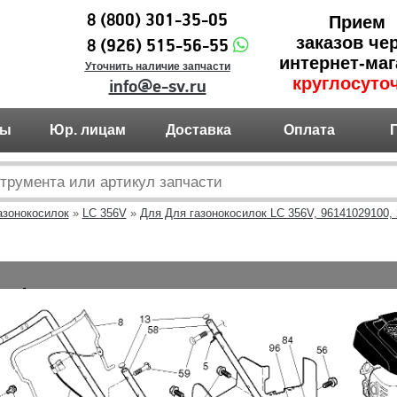
8 (800) 301-35-05
Прием
заказов че
8 (926) 515-56-55
интернет-маг
Уточнить наличие запчасти
круглосуто
info@e-sv.ru
ты
Юр. лицам
Доставка
Оплата
азонокосилок
»
LC 356V
»
Для Для газонокосилок LC 356V, 96141029100, 