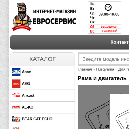
Контак
КАТАЛОГ
Главная
»
Husqvarna
»
Для г
Abac
Рама и двигатель
AEG
Aircast
AL-KO
BEAR CAT ECHO