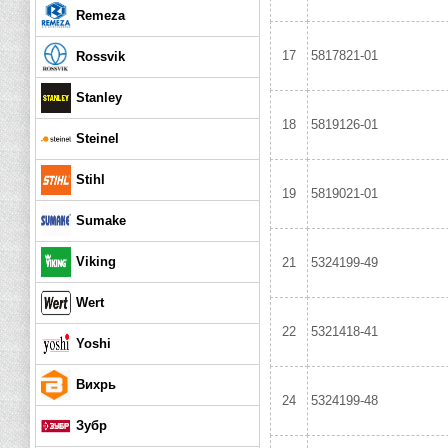
Remeza
17
5817821-01
Rossvik
Stanley
18
5819126-01
Steinel
Stihl
19
5819021-01
Sumake
Viking
21
5324199-49
Wert
22
5321418-41
Yoshi
Вихрь
24
5324199-48
Зубр