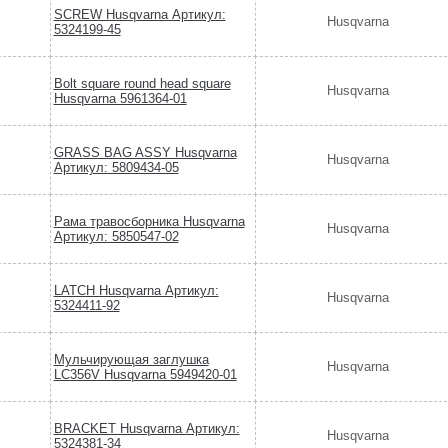
SCREW Husqvarna Артикул:
Husqvarna
5324199-45
Bolt square round head square
Husqvarna
Husqvarna 5961364-01
GRASS BAG ASSY Husqvarna
Husqvarna
Артикул: 5809434-05
Рама травосборника Husqvarna
Husqvarna
Артикул: 5850547-02
LATCH Husqvarna Артикул:
Husqvarna
5324411-92
Мульчирующая заглушка
Husqvarna
LC356V Husqvarna 5949420-01
BRACKET Husqvarna Артикул:
Husqvarna
5324381-34