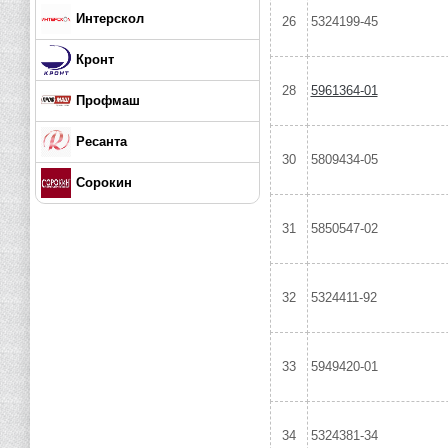
Интерскол
26
5324199-45
Кронт
28
5961364-01
Профмаш
Ресанта
30
5809434-05
Сорокин
31
5850547-02
32
5324411-92
33
5949420-01
34
5324381-34