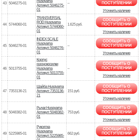
Husqvarna
43
5046275-01
–
Артикул: 5046275-
01
Уточнить наличие
TRANSVERSAL
ROD Husqvarna
44
5744060-01
1.625 руб.
Артикул: 5744060-
01
Уточнить наличие
INDEX SCALE
Husqvarna
45
5046276-01
–
Артикул: 5046276-
01
Уточнить наличие
Корпус
газонокосилки
46
5013755-01
Husqvarna
–
Артикул: 5013755-
Уточнить наличие
01
Шайба Husqvarna
47
7353136-21
Артикул: 7353136-
151 руб.
21
Уточнить наличие
Рычаг Husqvarna
48
5048382-01
Артикул: 5048382-
753 руб.
01
Уточнить наличие
Рукоятка
Husqvarna
49
5225985-01
662 руб.
Артикул: 5225985-
01