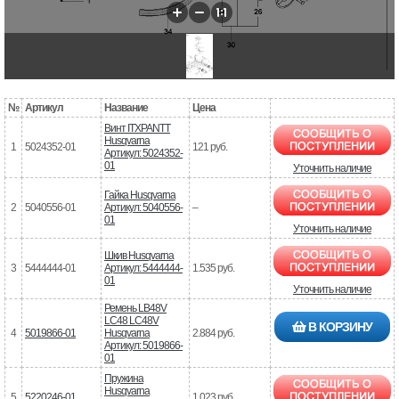
№
Артикул
Название
Цена
Винт ITXPANTT
Husqvarna
1
5024352-01
121 руб.
Артикул: 5024352-
01
Уточнить наличие
Гайка Husqvarna
2
5040556-01
Артикул: 5040556-
–
01
Уточнить наличие
Шкив Husqvarna
3
5444444-01
Артикул: 5444444-
1.535 руб.
01
Уточнить наличие
Ремень LB48V
LC48 LC48V
В КОРЗИНУ
4
5019866-01
Husqvarna
2.884 руб.
Артикул: 5019866-
01
Пружина
Husqvarna
5
5220246-01
1.023 руб.