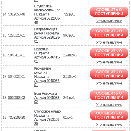
Штуцер деки
газонокосилки 1/2"
14
5312058-48
Husqvarna
722 руб.
Артикул: 5312058-
Уточнить наличие
48
Направляющая
ремня Husqvarna
15
5226123-01
963 руб.
Артикул: 5226123-
01
Уточнить наличие
Пластина
Husqvarna
16
5046415-01
2.948 руб.
Артикул: 5046415-
01
Уточнить наличие
Кронштейн
рукоятки
17
5040032-01
Husqvarna
2.918 руб.
Артикул: 5040032-
Уточнить наличие
01
Болт Husqvarna
18
5065583-02
Артикул: 5065583-
241 руб.
02
Уточнить наличие
Стопорное кольцо
Husqvarna
19
7353109-20
61 руб.
Артикул: 7353109-
20
Уточнить наличие