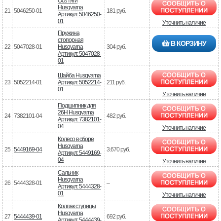
Ось тяги
Husqvarna
21
5046250-01
181 руб.
Артикул: 5046250-
01
Уточнить наличие
Пружина
стопорная
В КОРЗИНУ
22
5047028-01
Husqvarna
304 руб.
Артикул: 5047028-
01
Шайба Husqvarna
23
5052214-01
Артикул: 5052214-
211 руб.
01
Уточнить наличие
Подшипник для
26Н Husqvarna
24
7382101-04
482 руб.
Артикул: 7382101-
04
Уточнить наличие
Колесо в сборе
Husqvarna
25
5449169-04
3.670 руб.
Артикул: 5449169-
04
Уточнить наличие
Сальник
Husqvarna
26
5444328-01
–
Артикул: 5444328-
01
Уточнить наличие
Колпак ступицы
Husqvarna
27
5444439-01
692 руб.
Артикул: 5444439-