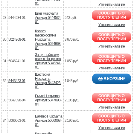
01
Уточнить наличие
Винт Husqvarna
28
5444534-01
Артикул: 5444534-
542 руб.
01
Уточнить наличие
Колесо
газонокосилки
30
5024968-01
Husqvarna
3.670 руб.
Артикул: 5024968-
Уточнить наличие
01
Защитный кожух
колеса Husqvarna
31
5046241-01
1.053 руб.
Артикул: 5046241-
01
Уточнить наличие
Шестерня
В КОРЗИНУ
Husqvarna
32
5443423-01
1.048 руб.
Артикул: 5443423-
01
Рычаг Husqvarna
33
5047098-04
Артикул: 5047098-
2.106 руб.
04
Уточнить наличие
Бампер Husqvarna
34
5066063-01
Артикул: 5066063-
2.196 руб.
01
Уточнить наличие
Кронштейн