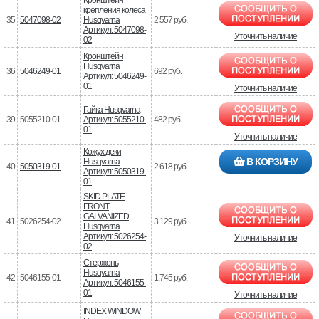
крепления колеса
35
5047098-02
Husqvarna
2.557 руб.
Артикул: 5047098-
Уточнить наличие
02
Кронштейн
Husqvarna
36
5046249-01
692 руб.
Артикул: 5046249-
01
Уточнить наличие
Гайка Husqvarna
39
5055210-01
Артикул: 5055210-
482 руб.
01
Уточнить наличие
Кожух деки
В КОРЗИНУ
Husqvarna
40
5050319-01
2.618 руб.
Артикул: 5050319-
01
SKID PLATE
FRONT
GALVANIZED
41
5026254-02
3.129 руб.
Husqvarna
Артикул: 5026254-
Уточнить наличие
02
Стержень
Husqvarna
42
5046155-01
1.745 руб.
Артикул: 5046155-
01
Уточнить наличие
INDEX WINDOW