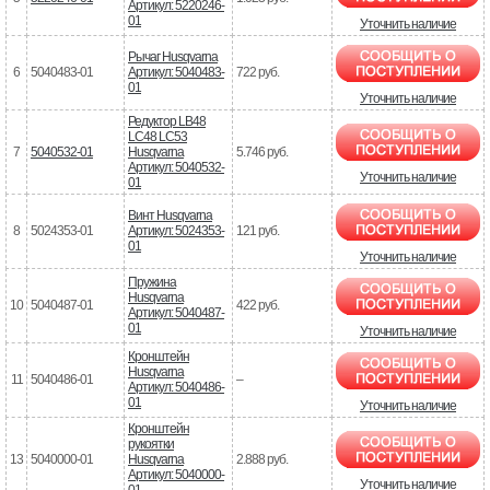
Артикул: 5220246-
01
Уточнить наличие
Рычаг Husqvarna
6
5040483-01
Артикул: 5040483-
722 руб.
01
Уточнить наличие
Редуктор LB48
LC48 LC53
7
5040532-01
Husqvarna
5.746 руб.
Артикул: 5040532-
Уточнить наличие
01
Винт Husqvarna
8
5024353-01
Артикул: 5024353-
121 руб.
01
Уточнить наличие
Пружина
Husqvarna
10
5040487-01
422 руб.
Артикул: 5040487-
01
Уточнить наличие
Кронштейн
Husqvarna
11
5040486-01
–
Артикул: 5040486-
01
Уточнить наличие
Кронштейн
рукоятки
13
5040000-01
Husqvarna
2.888 руб.
Артикул: 5040000-
Уточнить наличие
01