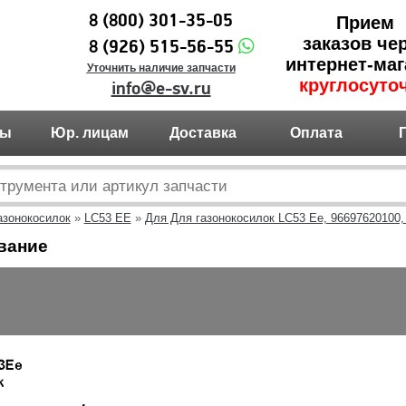
8 (800) 301-35-05
Прием
заказов че
8 (926) 515-56-55
интернет-маг
Уточнить наличие запчасти
круглосуто
info@e-sv.ru
ты
Юр. лицам
Доставка
Оплата
азонокосилок
»
LC53 EE
»
Для Для газонокосилок LC53 Ee, 96697620100,
вание