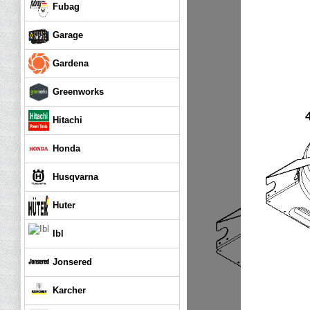
Fubag
Garage
Gardena
Greenworks
Hitachi
Honda
Husqvarna
Huter
Ibl
Jonsered
Karcher