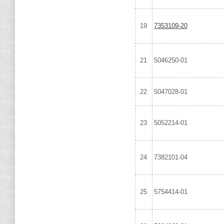
19
7353109-20
21
5046250-01
22
5047028-01
23
5052214-01
24
7382101-04
25
5754414-01