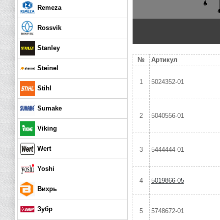
Remeza
Rossvik
Stanley
№
Артикул
Steinel
1
5024352-01
Stihl
Sumake
2
5040556-01
Viking
Wert
3
5444444-01
Yoshi
4
5019866-05
Вихрь
Зубр
5
5748672-01