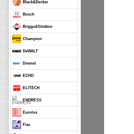
Black&Decker
Bosch
Briggs&Stratton
Champion
DeWALT
Dremel
ECHO
ELITECH
ENDRESS
Eurolux
Fiac