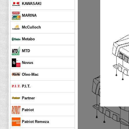
KAWASAKI
MARINA
McCulloch
Metabo
MTD
Novus
Oleo-Mac
P.I.T.
Partner
Patriot
Patriot Remeza