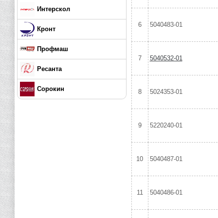
Интерскол
6
5040483-01
Кронт
Профмаш
7
5040532-01
Ресанта
Сорокин
8
5024353-01
9
5220240-01
10
5040487-01
11
5040486-01