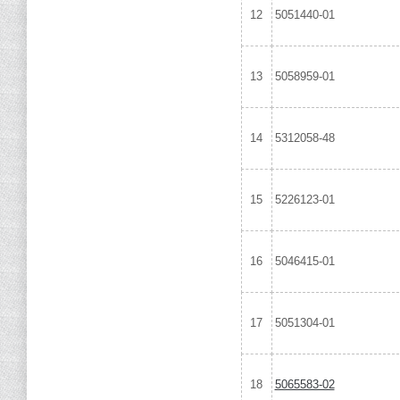
12
5051440-01
13
5058959-01
14
5312058-48
15
5226123-01
16
5046415-01
17
5051304-01
18
5065583-02