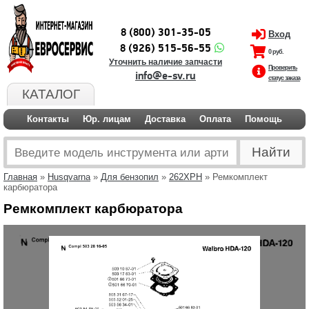
8 (800) 301-35-05
Вход
8 (926) 515-56-55
0 руб.
Уточнить наличие запчасти
Проверить
info@e-sv.ru
статус заказа
КАТАЛОГ
Контакты
Юр. лицам
Доставка
Оплата
Помощь
Главная
»
Husqvarna
»
Для бензопил
»
262XPH
» Ремкомплект
карбюратора
Ремкомплект карбюратора