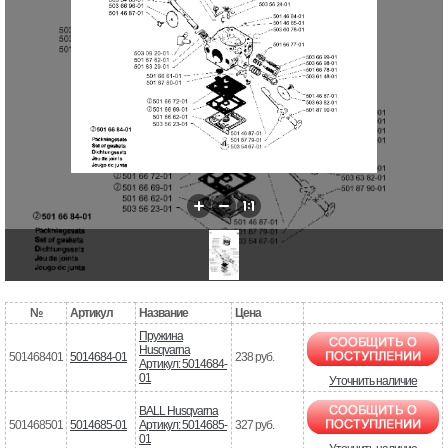
№
Артикул
Название
Цена
Пружина
Husqvarna
501468401
5014684-01
238 руб.
Артикул: 5014684-
01
Уточнить наличие
BALL Husqvarna
501468501
5014685-01
Артикул: 5014685-
327 руб.
01