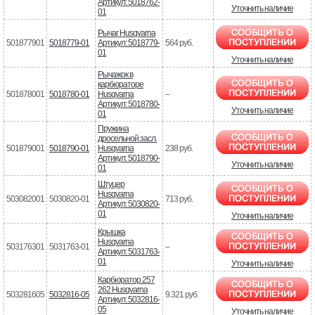
Артикул: 5018762-
Уточнить наличие
01
Рычаг Husqvarna
501877901
5018779-01
Артикул: 5018779-
564 руб.
01
Уточнить наличие
Рычажок в
карбюраторе
501878001
5018780-01
Husqvarna
–
Артикул: 5018780-
Уточнить наличие
01
Пружина
дросельной.засл.
501879001
5018790-01
Husqvarna
238 руб.
Артикул: 5018790-
Уточнить наличие
01
Штуцер
Husqvarna
503082001
5030820-01
713 руб.
Артикул: 5030820-
01
Уточнить наличие
Крышка
Husqvarna
503176301
5031763-01
–
Артикул: 5031763-
01
Уточнить наличие
Карбюратор 257
262 Husqvarna
503281605
5032816-05
9.321 руб.
Артикул: 5032816-
05
Уточнить наличие