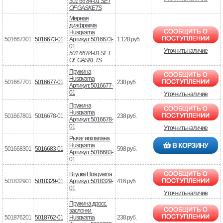
501 66 84-01 SET
OF GASKETS
Мерная
диафрагма
Husqvarna
501667301
5016673-01
Артикул: 5016673-
1.128 руб.
01
Уточнить наличие
501 66 84-01 SET
OF GASKETS
Пружина
Husqvarna
501667701
5016677-01
238 руб.
Артикул: 5016677-
01
Уточнить наличие
Пружина
Husqvarna
501667801
5016678-01
238 руб.
Артикул: 5016678-
01
Уточнить наличие
Рычаг иг.клапана
В КОРЗИНУ
Husqvarna
501668301
5016683-01
598 руб.
Артикул: 5016683-
01
Втулка Husqvarna
501832901
5018329-01
Артикул: 5018329-
416 руб.
01
Уточнить наличие
Пружина дросс.
заслонки.
501876201
5018762-01
Husqvarna
238 руб.