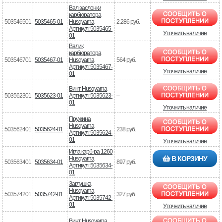
Вал заслонки
карбюратора
503546501
5035465-01
Husqvarna
2.286 руб.
Артикул: 5035465-
Уточнить наличие
01
Валик
карбюратора
503546701
5035467-01
Husqvarna
564 руб.
Артикул: 5035467-
Уточнить наличие
01
Винт Husqvarna
503562301
5035623-01
Артикул: 5035623-
–
01
Уточнить наличие
Пружина
Husqvarna
503562401
5035624-01
238 руб.
Артикул: 5035624-
01
Уточнить наличие
Игла карб-ра 1260
В КОРЗИНУ
Husqvarna
503563401
5035634-01
897 руб.
Артикул: 5035634-
01
Заглушка
Husqvarna
503574201
5035742-01
327 руб.
Артикул: 5035742-
01
Уточнить наличие
Винт Husqvarna