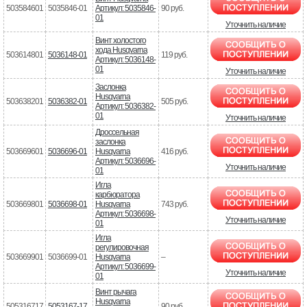
503584601
5035846-01
Артикул: 5035846-
90 руб.
01
Уточнить наличие
Винт холостого
хода Husqvarna
503614801
5036148-01
119 руб.
Артикул: 5036148-
01
Уточнить наличие
Заслонка
Husqvarna
503638201
5036382-01
505 руб.
Артикул: 5036382-
01
Уточнить наличие
Дроссельная
заслонка
503669601
5036696-01
Husqvarna
416 руб.
Артикул: 5036696-
Уточнить наличие
01
Игла
карбюратора
503669801
5036698-01
Husqvarna
743 руб.
Артикул: 5036698-
Уточнить наличие
01
Игла
регулировочная
503669901
5036699-01
Husqvarna
–
Артикул: 5036699-
Уточнить наличие
01
Винт рычага
Husqvarna
505316717
5053167-17
90 руб.