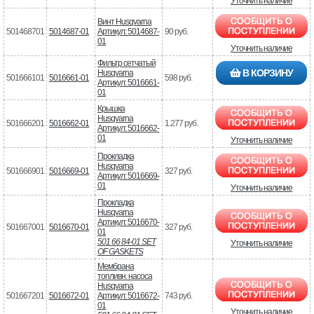
Уточнить наличие
Винт Husqvarna
501468701
5014687-01
Артикул: 5014687-
90 руб.
01
Уточнить наличие
Фильтр сетчатый
В КОРЗИНУ
Husqvarna
501666101
5016661-01
598 руб.
Артикул: 5016661-
01
Крышка
Husqvarna
501666201
5016662-01
1.277 руб.
Артикул: 5016662-
01
Уточнить наличие
Прокладка
Husqvarna
501666901
5016669-01
327 руб.
Артикул: 5016669-
01
Уточнить наличие
Прокладка
Husqvarna
Артикул: 5016670-
501667001
5016670-01
327 руб.
01
501 66 84-01 SET
Уточнить наличие
OF GASKETS
Мембрана
топливн. насоса
Husqvarna
501667201
5016672-01
Артикул: 5016672-
743 руб.
01
Уточнить наличие