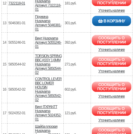
Husqvarna
12
7322118-01
181 руб.
Артикул: 7322118-
01
Уточнить наличие
Пружина
В КОРЗИНУ
Husqvarna
13
5046381-01
301 руб.
Артикул: 5046381-
01
Винт Husqvarna
14
5055246-01
Артикул: 5055246-
392 руб.
01
Уточнить наличие
TORSION SPRING
BBC ASSY 1,6MM
15
5850544-02
Husqvarna
271 руб.
Артикул: 5850544-
Уточнить наличие
02
CONTROL LEVER
BBC LOWER
HOUSIN
16
5850542-02
602 руб.
Husqvarna
Артикул: 5850542-
Уточнить наличие
02
Винт ITXPANTT
Husqvarna
17
5024352-01
121 руб.
Артикул: 5024352-
01
Уточнить наличие
Шайба плоская
Husqvarna