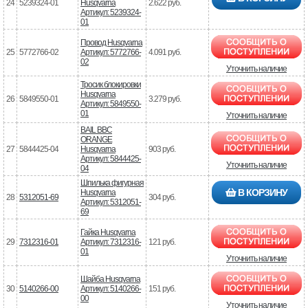
24
5239324-01
Husqvarna
2.622 руб.
Артикул: 5239324-
01
Провод Husqvarna
25
5772766-02
Артикул: 5772766-
4.091 руб.
02
Уточнить наличие
Тросик блокировки
Husqvarna
26
5849550-01
3.279 руб.
Артикул: 5849550-
01
Уточнить наличие
BAIL BBC
ORANGE
27
5844425-04
Husqvarna
903 руб.
Артикул: 5844425-
Уточнить наличие
04
Шпилька фигурная
В КОРЗИНУ
Husqvarna
28
5312051-69
304 руб.
Артикул: 5312051-
69
Гайка Husqvarna
29
7312316-01
Артикул: 7312316-
121 руб.
01
Уточнить наличие
Шайба Husqvarna
30
5140266-00
Артикул: 5140266-
151 руб.
00
Уточнить наличие