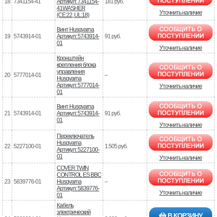
18
7341154-41
Артикул: 7341154-
181 руб.
41WASHER
Уточнить наличие
(CE:22, UL:18)
Винт Husqvarna
19
5743914-01
Артикул: 5743914-
91 руб.
01
Уточнить наличие
Кронштейн
крепления блока
управления
20
5777014-01
–
Husqvarna
Артикул: 5777014-
Уточнить наличие
01
Винт Husqvarna
21
5743914-01
Артикул: 5743914-
91 руб.
01
Уточнить наличие
Переключатель
Husqvarna
22
5227100-01
1.505 руб.
Артикул: 5227100-
01
Уточнить наличие
COVER TWIN
CONTROL ES BBC
23
5839776-01
Husqvarna
–
Артикул: 5839776-
Уточнить наличие
01
Кабель
электрический
В КОРЗИНУ