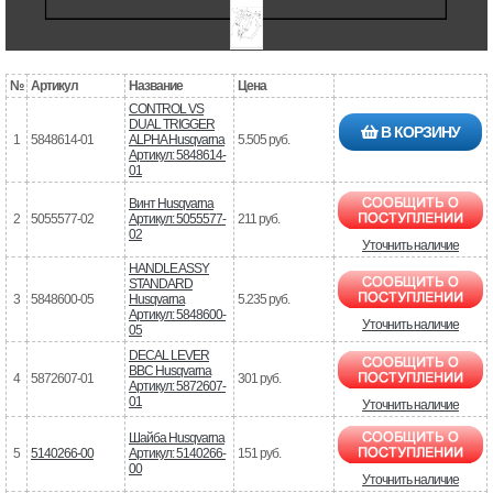
№
Артикул
Название
Цена
CONTROL VS
DUAL TRIGGER
В КОРЗИНУ
1
5848614-01
ALPHA Husqvarna
5.505 руб.
Артикул: 5848614-
01
Винт Husqvarna
2
5055577-02
Артикул: 5055577-
211 руб.
02
Уточнить наличие
HANDLE ASSY
STANDARD
3
5848600-05
Husqvarna
5.235 руб.
Артикул: 5848600-
Уточнить наличие
05
DECAL LEVER
BBC Husqvarna
4
5872607-01
301 руб.
Артикул: 5872607-
01
Уточнить наличие
Шайба Husqvarna
5
5140266-00
Артикул: 5140266-
151 руб.
00
Уточнить наличие