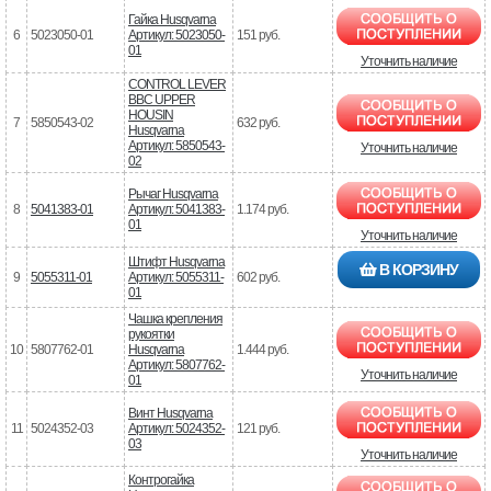
Гайка Husqvarna
6
5023050-01
Артикул: 5023050-
151 руб.
01
Уточнить наличие
CONTROL LEVER
BBC UPPER
HOUSIN
7
5850543-02
632 руб.
Husqvarna
Артикул: 5850543-
Уточнить наличие
02
Рычаг Husqvarna
8
5041383-01
Артикул: 5041383-
1.174 руб.
01
Уточнить наличие
Штифт Husqvarna
В КОРЗИНУ
9
5055311-01
Артикул: 5055311-
602 руб.
01
Чашка крепления
рукоятки
10
5807762-01
Husqvarna
1.444 руб.
Артикул: 5807762-
Уточнить наличие
01
Винт Husqvarna
11
5024352-03
Артикул: 5024352-
121 руб.
03
Уточнить наличие
Контрогайка