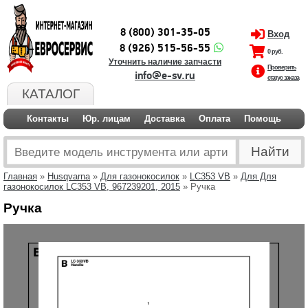
8 (800) 301-35-05
Вход
8 (926) 515-56-55
0 руб.
Уточнить наличие запчасти
Проверить
info@e-sv.ru
статус заказа
КАТАЛОГ
Контакты
Юр. лицам
Доставка
Оплата
Помощь
Главная
»
Husqvarna
»
Для газонокосилок
»
LC353 VB
»
Для Для
газонокосилок LC353 VB, 967239201, 2015
» Ручка
Ручка