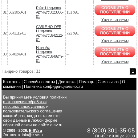
Гайка Husqvarna
31
5023050-01
Артикул: 5023050-
151 руб.
01
Уточнить наличие
CABLE HOLDER
Husqvarna
32
5842112-01
722 руб.
Артикул: 5842112-
01
Уточнить наличие
Наклейка
Husqvarna
33
5848249-01
–
Артикул: 5848249-
01
Уточнить наличие
Найдено товаров:
33
1
Контакты
|
Способы оплаты
|
Доставка
|
Помощь
|
Самовывоз
|
О
компании
|
Политика конфиденциальности
Вы принимаете условия
политики
в отношении обработки
персональных данных
и
пользовательского соглашения
каждый раз, когда оставляете
свои данные в любой форме
обратной связи на сайте e-sv.ru
8 (800) 301-35-05
© 2009 - 2026.
E-SV.ru
Эл. почта: info@e-sv.ru
ПН-ВС: с 9.00 до 20.00