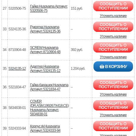
Гайка Husqvarna Артикул:
27
5320506-75
151 руб.
5320506-75
Уточнить наличие
Рукоятка Husqvarna
33
5324135-36
–
Артикул: 5324135-36
Уточнить наличие
SCREW Husqvarna
34
8710904-48
392 руб.
Артикул: 8710904-48
Уточнить наличие
В КОРЗИНУ
Адаптер Husqvarna
35
5324135-12
1.204 руб.
Артикул: 5324135-12
Гайка-барашек Husqvarna
36
5321834-47
–
Артикул: 5321834-47
Уточнить наличие
COVER
(DR.ASM.199267X418.CE)
38
5834838-01
–
Husqvarna Артикул:
5834838-01
Уточнить наличие
Корпус г/к Husqvarna
39
5324333-94
–
Артикул: 5324333-94
Уточнить наличие