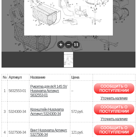
№
Артикул
Название
Цена
Рукоятка для г/к R 145 SV
1
5832553-01
Husqvarna Артикул:
–
5832553-01
Уточнить наличие
Кронштейн Husqvarna
3
5324300-34
572 руб.
Артикул: 5324300-34
Уточнить наличие
Винт Husqvarna Артикул:
4
5327506-34
121 руб.
5327506-34