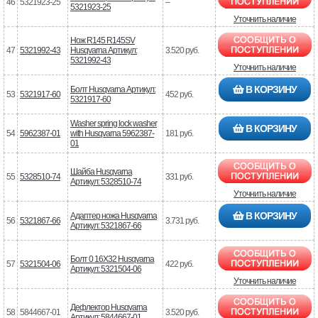
46
5321923-25
–
5321923-25
Уточнить наличие
Нож R145 R145SV
47
5321992-43
Husqvarna Артикул:
3.520 руб.
5321992-43
Уточнить наличие
В КОРЗИНУ
Болт Husqvarna Артикул:
53
5321917-60
452 руб.
5321917-60
Washer spring lock washer
В КОРЗИНУ
54
5962387-01
with Husqvarna 5962387-
181 руб.
01
Шайба Husqvarna
55
5328510-74
331 руб.
Артикул: 5328510-74
Уточнить наличие
В КОРЗИНУ
Адаптер ножа Husqvarna
56
5321867-66
3.731 руб.
Артикул: 5321867-66
Болт 0 16X32 Husqvarna
57
5321504-06
422 руб.
Артикул: 5321504-06
Уточнить наличие
Дефлектор Husqvarna
58
5844667-01
3.520 руб.
Артикул: 5844667-01