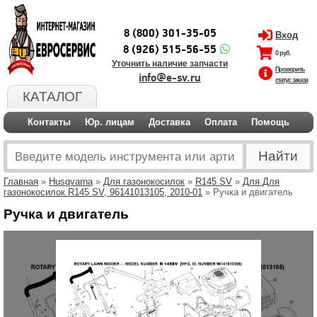
8 (800) 301-35-05
Вход
8 (926) 515-56-55
0 руб.
Уточнить наличие запчасти
Проверить
info@e-sv.ru
статус заказа
КАТАЛОГ
Контакты
Юр. лицам
Доставка
Оплата
Помощь
Главная
»
Husqvarna
»
Для газонокосилок
»
R145 SV
»
Для Для
газонокосилок R145 SV, 96141013105, 2010-01
» Ручка и двигатель
Ручка и двигатель