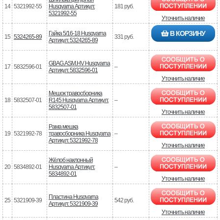
14
5321992-55
Husqvarna Артикул:
181 руб.
5321992-55
Уточнить наличие
В КОРЗИНУ
Гайка 5/16-18 Husqvarna
15
5324265-89
331 руб.
Артикул: 5324265-89
GBAG.ASM.HV Husqvarna
17
5832596-01
–
Артикул: 5832596-01
Уточнить наличие
Мешок травосборника
18
5832507-01
R145 Husqvarna Артикул:
–
5832507-01
Уточнить наличие
Рама мешка
19
5321992-78
травосборника Husqvarna
–
Артикул: 5321992-78
Уточнить наличие
Жёлоб наклонный
20
5834892-01
Husqvarna Артикул:
–
5834892-01
Уточнить наличие
Пластина Husqvarna
25
5321909-39
542 руб.
Артикул: 5321909-39
Уточнить наличие