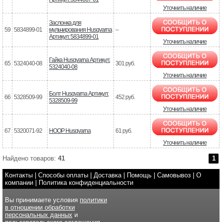
Уточнить наличие
Заслонка для
59
5834899-01
мульчирования Husqvarna
–
Артикул: 5834899-01
Уточнить наличие
Гайка Husqvarna Артикул:
65
5324040-08
301 руб.
5324040-08
Уточнить наличие
Болт Husqvarna Артикул:
66
5328509-99
452 руб.
5328509-99
Уточнить наличие
67
5320071-92
HOOP Husqvarna
61 руб.
Уточнить наличие
Найдено товаров:
41
1
Контакты
|
Способы оплаты
|
Доставка
|
Помощь
|
Самовывоз
|
О
компании
|
Политика конфиденциальности
Вы принимаете условия
политики
в отношении обработки
персональных данных
и