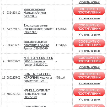
Уточнить наличие
Рычаг управления
5
5324268-12
Husqvarna Артикул:
–
5324268-12
Уточнить наличие
Тросик управления в
6
5324259-23
сборе Husqvarna Артикул:
1.625 руб.
5324259-23
Уточнить наличие
Защелка стопорная
7
5324306-79
рукоятки г/к Husqvarna
1.294 руб.
Артикул: 5324306-79
Уточнить наличие
NUT. HEX. ACORN. LOCK.
9
5832630-01
5/16-18 Husqvarna
–
Артикул: 5832630-01
Уточнить наличие
STARTER ROPE GUIDE
12
5861225-01
KIT.ROPE GU Husqvarna
452 руб.
Артикул: 5861225-01
Уточнить наличие
HANDLE.LOWER.PNT
13
5837271-01
Husqvarna Артикул:
–
5837271-01
Уточнить наличие
Шпилька фигурная