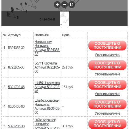
№
Артикул
Название
Цена
Нож к шнеку
Husqvarna
1
5324358-32
–
Артикул: 5324358-
32
Уточнить наличие
Болт Husqvarna
2
8721105-06
Артикул: 8721105-
271 руб.
06
Уточнить наличие
Шайба Husqvarna
3
5321792-46
Артикул: 5321792-
151 руб.
46
Уточнить наличие
Шайба гроверная
Husqvarna
4
8100405-00
–
Артикул: 8100405-
00
Уточнить наличие
Гайка барашек
Husqvarna
5
5321286-38
301 руб.
Артикул: 5321286-