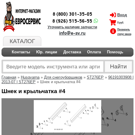
8 (800) 301-35-05
Вход
8 (926) 515-56-55
0 руб.
Уточнить наличие запчасти
Проверить
info@e-sv.ru
статус заказа
КАТАЛОГ
Контакты
Юр. лицам
Доставка
Оплата
Помощь
Главная
»
Husqvarna
»
Для снегоуборщиков
»
ST276EP
»
96191003908 |
2013-07 | ST276EP
» Шнек и крыльчатка #4
Шнек и крыльчатка #4