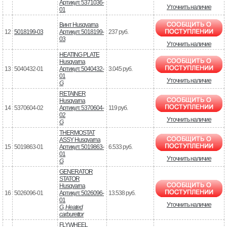
Артикул: 5371036-
Уточнить наличие
01
Винт Husqvarna
12
5018199-03
Артикул: 5018199-
237 руб.
03
Уточнить наличие
HEATING PLATE
Husqvarna
13
5040432-01
Артикул: 5040432-
3.045 руб.
01
Уточнить наличие
G
RETAINER
Husqvarna
14
5370604-02
Артикул: 5370604-
119 руб.
02
Уточнить наличие
G
THERMOSTAT
ASSY Husqvarna
15
5019863-01
Артикул: 5019863-
6.533 руб.
01
Уточнить наличие
G
GENERATOR
STATOR
Husqvarna
16
5026096-01
Артикул: 5026096-
13.538 руб.
01
Уточнить наличие
G, Heated
carburettor
FLYWHEEL