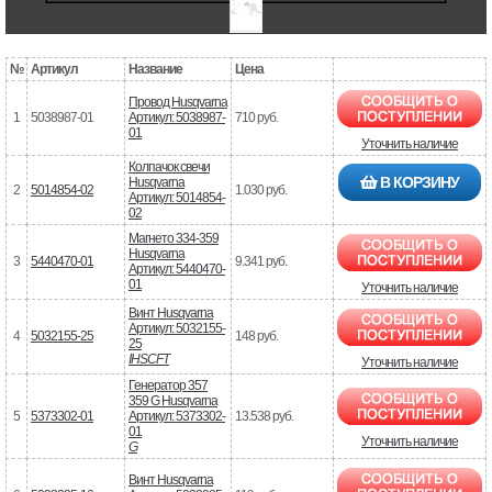
№
Артикул
Название
Цена
Провод Husqvarna
1
5038987-01
Артикул: 5038987-
710 руб.
01
Уточнить наличие
Колпачок свечи
В КОРЗИНУ
Husqvarna
2
5014854-02
1.030 руб.
Артикул: 5014854-
02
Магнето 334-359
Husqvarna
3
5440470-01
9.341 руб.
Артикул: 5440470-
01
Уточнить наличие
Винт Husqvarna
Артикул: 5032155-
4
5032155-25
148 руб.
25
IHSCFT
Уточнить наличие
Генератор 357
359 G Husqvarna
5
5373302-01
Артикул: 5373302-
13.538 руб.
01
Уточнить наличие
G
Винт Husqvarna