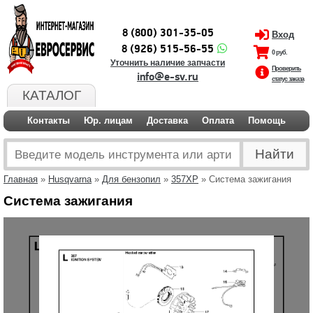
8 (800) 301-35-05
Вход
8 (926) 515-56-55
0 руб.
Уточнить наличие запчасти
Проверить
info@e-sv.ru
статус заказа
КАТАЛОГ
Контакты
Юр. лицам
Доставка
Оплата
Помощь
Главная
»
Husqvarna
»
Для бензопил
»
357XP
» Система зажигания
Система зажигания