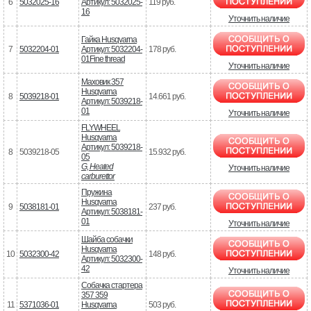
6
5032025-16
Артикул: 5032025-
119 руб.
16
Уточнить наличие
Гайка Husqvarna
7
5032204-01
Артикул: 5032204-
178 руб.
01Fine thread
Уточнить наличие
Маховик 357
Husqvarna
8
5039218-01
14.661 руб.
Артикул: 5039218-
01
Уточнить наличие
FLYWHEEL
Husqvarna
Артикул: 5039218-
8
5039218-05
15.932 руб.
05
G, Heated
Уточнить наличие
carburettor
Пружина
Husqvarna
9
5038181-01
237 руб.
Артикул: 5038181-
01
Уточнить наличие
Шайба собачки
Husqvarna
10
5032300-42
148 руб.
Артикул: 5032300-
42
Уточнить наличие
Собачка стартера
357 359
11
5371036-01
Husqvarna
503 руб.