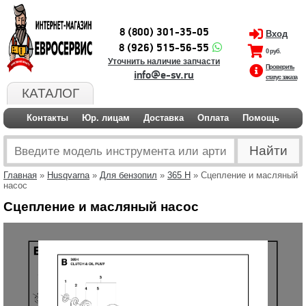
8 (800) 301-35-05
Вход
8 (926) 515-56-55
0 руб.
Уточнить наличие запчасти
Проверить
info@e-sv.ru
статус заказа
КАТАЛОГ
Контакты
Юр. лицам
Доставка
Оплата
Помощь
Главная
»
Husqvarna
»
Для бензопил
»
365 H
» Сцепление и масляный
насос
Сцепление и масляный насос