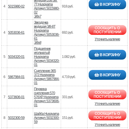
ведущая 268 3/8"
В КОРЗИНУ
7T Husqvarna
4
5015980-02
918 руб.
Артикул: 5015980-
02
3/8x7
Звездочка
ведущая 3/8-8T
Husqvarna
4
5053036-61
692 руб.
Артикул: 5053036-
61
Уточнить наличие
3/8x8
Подшипник
игольчатый
В КОРЗИНУ
5
5034320-01
Husqvarna
1.082 руб.
Артикул: 5034320-
01
Сцепление 365
В КОРЗИНУ
372 Husqvarna
6
5867984-01
4.719 руб.
Артикул: 5867984-
01
Пружина
сцепления 570
7
5373606-01
576XP Husqvarna
331 руб.
Артикул: 5373606-
Уточнить наличие
01
Шайба Husqvarna
8
5032300-59
Артикул: 5032300-
151 руб.
59
Уточнить наличие