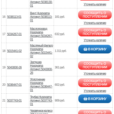
Артикул: 5038130-
Уточнить наличие
01
Винт Husqvarna
16
5038113-01
Артикул: 5038113-
181 руб.
01
Уточнить наличие
Маслопровод
Husqvarna
17
5034267-01
632 руб.
Артикул: 5034267-
01
Уточнить наличие
Масляный фильтр
В КОРЗИНУ
Husqvarna
18
5015441-02
1.311 руб.
Артикул: 5015441-
02
Заглушка
Husqvarna
19
5043000-26
361 руб.
Артикул: 5043000-
26
Уточнить наличие
Уплотнение
Husqvarna
20
5036447-01
602 руб.
Артикул: 5036447-
01
Уточнить наличие
Трубка Husqvarna
В КОРЗИНУ
21
5037743-01
Артикул: 5037743-
909 руб.
01
Червячное колесо