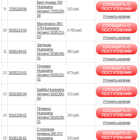
Винт грузика 760
Husqvarna
9
7255329-56
151 руб.
Артикул: 7255329-
56
Уточнить наличие
Маслонасос 365 -
576 Husqvarna
10
5035213-03
4.783 руб.
Артикул: 5035213-
03
Уточнить наличие
Заглушка
Husqvarna
11
5036249-01
361 руб.
Артикул: 5036249-
01
Уточнить наличие
Плунжер
Husqvarna
12
5035215-01
873 руб.
Артикул: 5035215-
01
Уточнить наличие
Шайба Husqvarna
13
5032300-04
Артикул: 5032300-
151 руб.
04
Уточнить наличие
Пружина
Husqvarna
14
5016158-01
241 руб.
Артикул: 5016158-
01
Уточнить наличие
Стопорная
пружина 365 372
15
5038130-01
Husqvarna
241 руб.