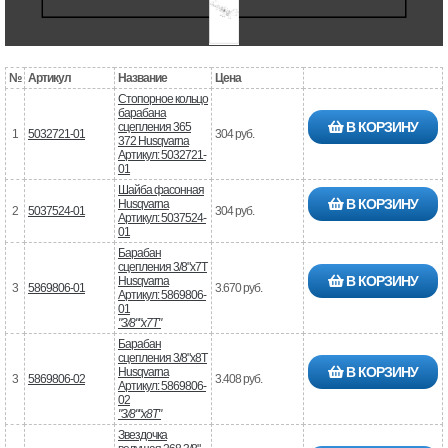
№
Артикул
Название
Цена
Стопорное кольцо
барабана
В КОРЗИНУ
сцепления 365
1
5032721-01
304 руб.
372 Husqvarna
Артикул: 5032721-
01
Шайба фасонная
В КОРЗИНУ
Husqvarna
2
5037524-01
304 руб.
Артикул: 5037524-
01
Барабан
сцепления 3/8"x7T
В КОРЗИНУ
Husqvarna
3
5869806-01
3.670 руб.
Артикул: 5869806-
01
"3/8""x7T"
Барабан
сцепления 3/8"x8T
В КОРЗИНУ
Husqvarna
3
5869806-02
3.408 руб.
Артикул: 5869806-
02
"3/8""x8T"
Звездочка