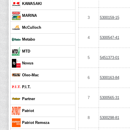
KAWASAKI
MARINA
3
5300159-15
McCulloch
4
5300547-41
Metabo
MTD
5
5451373-01
Novus
Oleo-Mac
6
5300163-84
P.I.T.
7
5300565-31
Partner
Patriot
8
5300298-81
Patriot Remeza