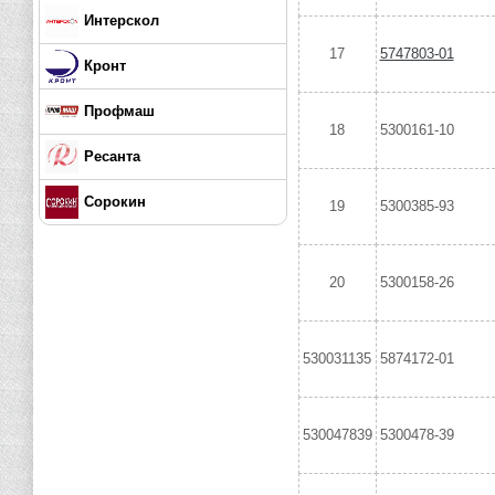
Интерскол
17
5747803-01
Кронт
Профмаш
18
5300161-10
Ресанта
Сорокин
19
5300385-93
20
5300158-26
530031135
5874172-01
530047839
5300478-39