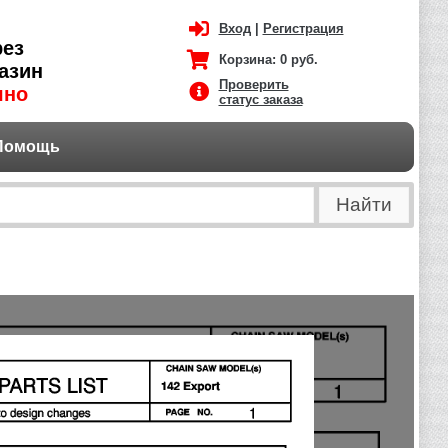
Вход
|
Регистрация
рез
Корзина:
0 руб.
азин
Проверить
чно
статус заказа
Помощь