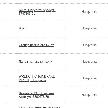
Винт Husqvarna Артикул:
Husqvarna
5747803-01
Винт
Husqvarna
Стопор натяжного винта
Husqvarna
Палец натяжения цепи
Husqvarna
WRENCH (CHAINBRAKE
Husqvarna
RESET) Husqvarna
Наклейка 137 Husqvarna
Husqvarna
Артикул: 5300478-39
Крышка сцепления (красная