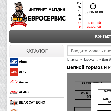
Контак
КАТАЛОГ
Главная
»
Husqvarna
»
Для б
Abac
Цепной тормоз и 
AEG
Aircast
AL-KO
BEAR CAT ECHO