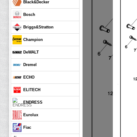
Black&Decker
Bosch
Briggs&Stratton
Champion
DeWALT
Dremel
ECHO
ELITECH
ENDRESS
Eurolux
Fiac