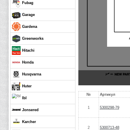
Fubag
Garage
Gardena
Greenworks
Hitachi
Honda
Husqvarna
Huter
№
Артикул
Ibl
1
5300298-79
Jonsered
Karcher
2
5300713-48