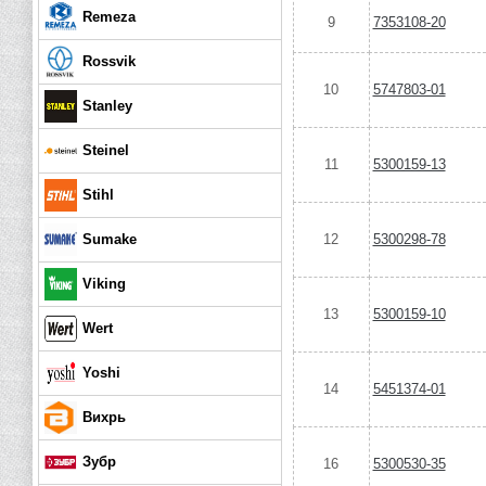
Remeza
9
7353108-20
Rossvik
10
5747803-01
Stanley
Steinel
11
5300159-13
Stihl
Sumake
12
5300298-78
Viking
13
5300159-10
Wert
Yoshi
14
5451374-01
Вихрь
Зубр
16
5300530-35