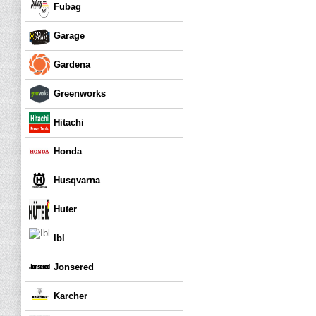
Fubag
Garage
Gardena
Greenworks
Hitachi
Honda
Husqvarna
Huter
Ibl
Jonsered
Karcher