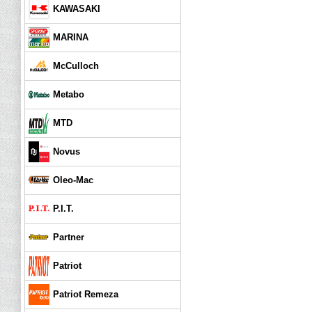
KAWASAKI
MARINA
McCulloch
Metabo
MTD
Novus
Oleo-Mac
P.I.T.
Partner
Patriot
Patriot Remeza