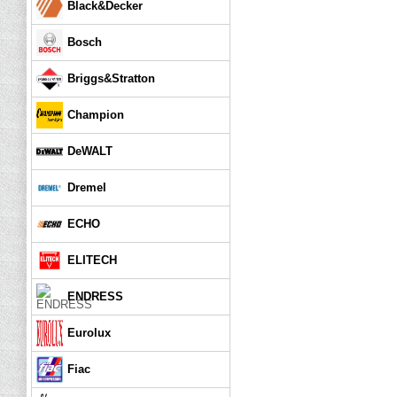
Black&Decker
Bosch
Briggs&Stratton
Champion
DeWALT
Dremel
ECHO
ELITECH
ENDRESS
Eurolux
Fiac