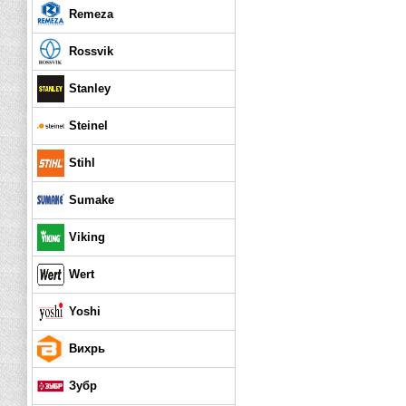
Remeza
Rossvik
Stanley
Steinel
Stihl
Sumake
Viking
Wert
Yoshi
Вихрь
Зубр