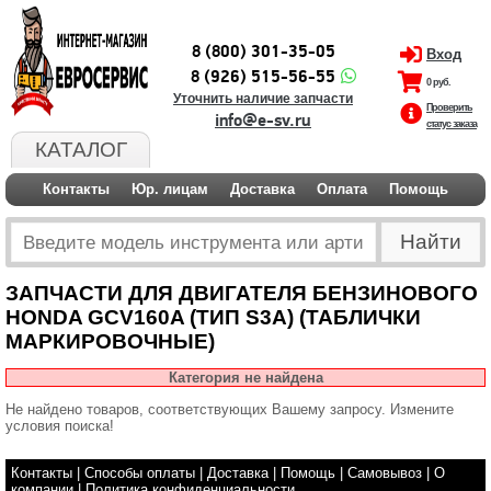
8 (800) 301-35-05
Вход
8 (926) 515-56-55
0 руб.
Уточнить наличие запчасти
Проверить
info@e-sv.ru
статус заказа
КАТАЛОГ
Контакты
Юр. лицам
Доставка
Оплата
Помощь
ЗАПЧАСТИ ДЛЯ ДВИГАТЕЛЯ БЕНЗИНОВОГО
HONDA GCV160A (ТИП S3A) (ТАБЛИЧКИ
МАРКИРОВОЧНЫЕ)
Категория не найдена
Не найдено товаров, соответствующих Вашему запросу. Измените
условия поиска!
Контакты
|
Способы оплаты
|
Доставка
|
Помощь
|
Самовывоз
|
О
компании
|
Политика конфиденциальности