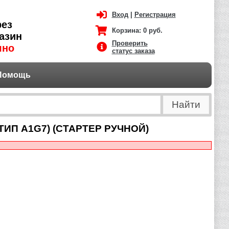
Вход
|
Регистрация
рез
Корзина:
0 руб.
азин
Проверить
чно
статус заказа
Помощь
ИП A1G7) (СТАРТЕР РУЧНОЙ)