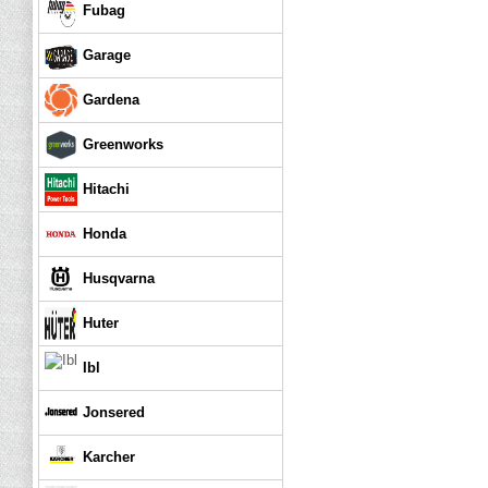
Fubag
Garage
Gardena
Greenworks
Hitachi
Honda
Husqvarna
Huter
Ibl
Jonsered
Karcher