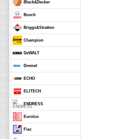
Black&Decker
Bosch
Briggs&Stratton
Champion
DeWALT
Dremel
ECHO
ELITECH
ENDRESS
Eurolux
Fiac