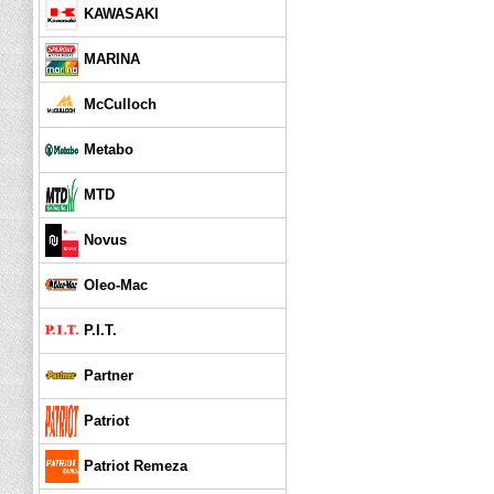
KAWASAKI
MARINA
McCulloch
Metabo
MTD
Novus
Oleo-Mac
P.I.T.
Partner
Patriot
Patriot Remeza