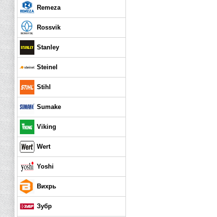
Remeza
Rossvik
Stanley
Steinel
Stihl
Sumake
Viking
Wert
Yoshi
Вихрь
Зубр