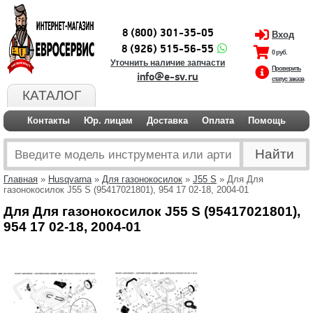
8 (800) 301-35-05
Вход
8 (926) 515-56-55
0 руб.
Уточнить наличие запчасти
Проверить
info@e-sv.ru
статус заказа
КАТАЛОГ
Контакты
Юр. лицам
Доставка
Оплата
Помощь
Главная
»
Husqvarna
»
Для газонокосилок
»
J55 S
» Для Для
газонокосилок J55 S (95417021801), 954 17 02-18, 2004-01
Для Для газонокосилок J55 S (95417021801),
954 17 02-18, 2004-01