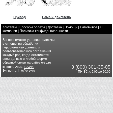
Привод
Рама и двигатель
Контакты
|
Способы оплаты
|
Доставка
|
Помощь
|
Самовывоз
|
О
компании
|
Политика конфиденциальности
Вы принимаете условия
политики
в отношении обработки
персональных данных
и
пользовательского соглашения
каждый раз, когда оставляете
свои данные в любой форме
обратной связи на сайте e-sv.ru
8 (800) 301-35-05
© 2009 - 2026.
E-SV.ru
Эл. почта: info@e-sv.ru
ПН-ВС: с 9.00 до 20.00