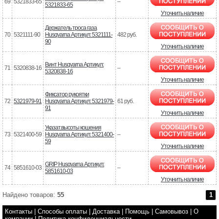
69
5321833-65
–
5321833-65
Уточнить наличие
Держатель троса газа
70
5321111-90
Husqvarna Артикул: 5321111-
482 руб.
90
Уточнить наличие
Винт Husqvarna Артикул:
71
5320838-16
–
5320838-16
Уточнить наличие
Фиксатор рукоятки
72
5321979-91
Husqvarna Артикул: 5321979-
61 руб.
91
Уточнить наличие
Указат.высоты кошения
73
5321400-59
Husqvarna Артикул: 5321400-
–
59
Уточнить наличие
GRIP Husqvarna Артикул:
74
5851610-03
–
5851610-03
Уточнить наличие
Найдено товаров:
55
1
Контакты
|
Способы оплаты
|
Доставка
|
Помощь
|
Самовывоз
|
О
компании
|
Политика конфиденциальности