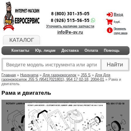
8 (800) 301-35-05
Вход
8 (926) 515-56-55
0 руб.
Уточнить наличие запчасти
Проверить
info@e-sv.ru
статус заказа
КАТАЛОГ
Контакты
Юр. лицам
Доставка
Оплата
Помощь
Главная
»
Husqvarna
»
Для газонокосилок
»
J55 S
»
Для Для
газонокосилок J55 S (95417021801), 954 17 02-18, 2004-01
» Рама и
двигатель
Рама и двигатель