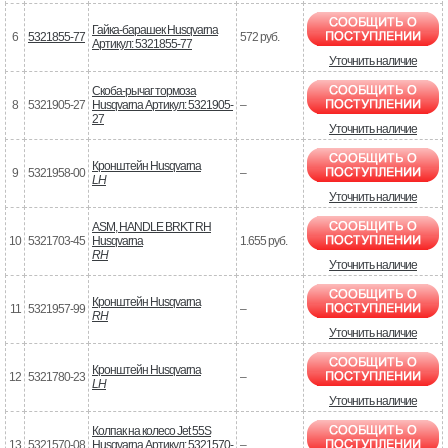
Гайка-барашек Husqvarna
6
5321855-77
572 руб.
Артикул: 5321855-77
Уточнить наличие
Скоба-рычаг тормоза
8
5321905-27
Husqvarna Артикул: 5321905-
–
27
Уточнить наличие
Кронштейн Husqvarna
9
5321958-00
–
LH
Уточнить наличие
ASM, HANDLE BRKT RH
10
5321703-45
Husqvarna
1.655 руб.
RH
Уточнить наличие
Кронштейн Husqvarna
11
5321957-99
–
RH
Уточнить наличие
Кронштейн Husqvarna
12
5321780-23
–
LH
Уточнить наличие
Колпак на колесо Jet 55S
13
5321570-08
Husqvarna Артикул: 5321570-
–