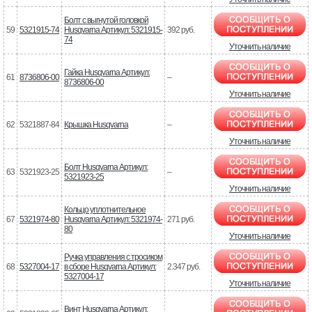
Болт с выгнутой головкой
59
5321915-74
Husqvarna Артикул: 5321915-
392 руб.
74
Уточнить наличие
Гайка Husqvarna Артикул:
61
8736806-00
–
8736806-00
Уточнить наличие
62
5321887-84
Крышка Husqvarna
–
Уточнить наличие
Болт Husqvarna Артикул:
63
5321923-25
–
5321923-25
Уточнить наличие
Кольцо уплотнительное
67
5321974-80
Husqvarna Артикул: 5321974-
271 руб.
80
Уточнить наличие
Ручка управления с тросиком
68
5327004-17
в сборе Husqvarna Артикул:
2.347 руб.
5327004-17
Уточнить наличие
Винт Husqvarna Артикул: