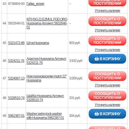
43
8736804-00
Гайка_копия
–
Уточнить наличие
KIT.HSG.22.EZMUL.FGD.ORG
44
5832646-01
Husqvarna Артикул: 5832646-
–
01
Уточнить наличие
45
5321472-86
Шток Husqvarna
903 руб.
Уточнить наличие
В КОРЗИНУ
Адаптер Husqvarna Артикул:
46
5324211-76
3.932 руб.
5324211-76
Нож газонокосилки mulch 22"
47
5324067-13
3.009 руб.
Husqvarna
Уточнить наличие
Шайба Husqvarna Артикул:
48
5328510-74
331 руб.
5328510-74
Уточнить наличие
В КОРЗИНУ
Washer spring lock washer
49
5962387-01
304 руб.
with Husqvarna 5962387-01