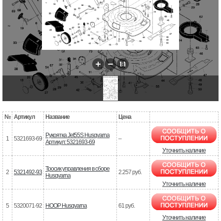
№
Артикул
Название
Цена
Рукоятка Jet55S Husqvarna
1
5321693-69
–
Артикул: 5321693-69
Уточнить наличие
Тросик управления в сборе
2
5321492-93
2.257 руб.
Husqvarna
Уточнить наличие
5
5320071-92
HOOP Husqvarna
61 руб.
Уточнить наличие