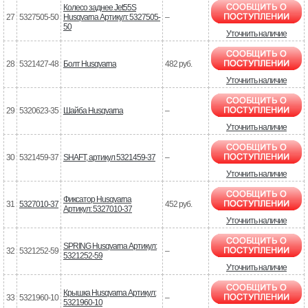
Колесо заднее Jet55S
27
5327505-50
Husqvarna Артикул: 5327505-
–
50
Уточнить наличие
28
5321427-48
Болт Husqvarna
482 руб.
Уточнить наличие
29
5320623-35
Шайба Husqvarna
–
Уточнить наличие
30
5321459-37
SHAFT, артикул 5321459-37
–
Уточнить наличие
Фиксатор Husqvarna
31
5327010-37
452 руб.
Артикул: 5327010-37
Уточнить наличие
SPRING Husqvarna Артикул:
32
5321252-59
–
5321252-59
Уточнить наличие
Крышка Husqvarna Артикул:
33
5321960-10
–
5321960-10