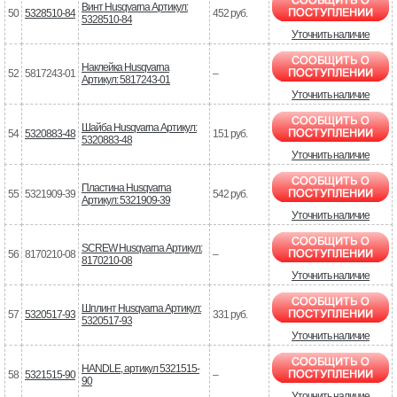
Винт Husqvarna Артикул:
50
5328510-84
452 руб.
5328510-84
Уточнить наличие
Наклейка Husqvarna
52
5817243-01
–
Артикул: 5817243-01
Уточнить наличие
Шайба Husqvarna Артикул:
54
5320883-48
151 руб.
5320883-48
Уточнить наличие
Пластина Husqvarna
55
5321909-39
542 руб.
Артикул: 5321909-39
Уточнить наличие
SCREW Husqvarna Артикул:
56
8170210-08
–
8170210-08
Уточнить наличие
Шплинт Husqvarna Артикул:
57
5320517-93
331 руб.
5320517-93
Уточнить наличие
HANDLE, артикул 5321515-
58
5321515-90
–
90
Уточнить наличие