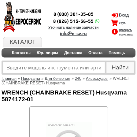
8 (800) 301-35-05
Вход
8 (926) 515-56-55
0 руб.
Уточнить наличие запчасти
Проверить
info@e-sv.ru
статус заказа
КАТАЛОГ
Контакты
Юр. лицам
Доставка
Оплата
Помощь
Главная
»
Husqvarna
»
Для бензопил
»
240
»
Аксессуары
» WRENCH
(CHAINBRAKE RESET) Husqvarna
WRENCH (CHAINBRAKE RESET) Husqvarna
5874172-01