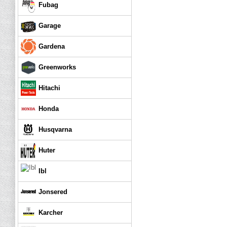
Fubag
Garage
Gardena
Greenworks
Hitachi
Honda
Husqvarna
Huter
Ibl
Jonsered
Karcher