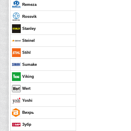
Remeza
Rossvik
Stanley
Steinel
Stihl
Sumake
Viking
Wert
Yoshi
Вихрь
Зубр