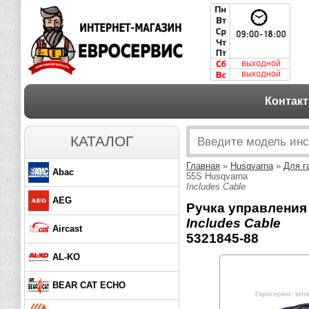
Контак
КАТАЛОГ
Главная
»
Husqvarna
»
Для г
Abac
55S Husqvarna
Includes Cable
AEG
Ручка управления 
Includes Cable
Aircast
5321845-88
AL-KO
BEAR CAT ECHO