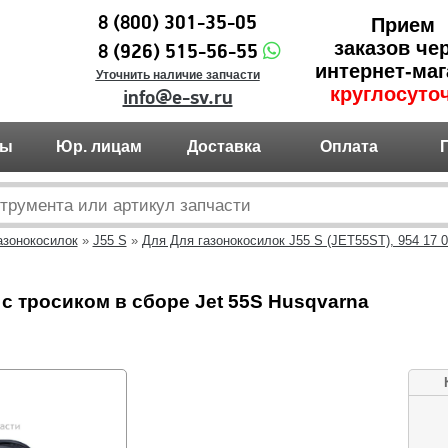
8 (800) 301-35-05
Прием
заказов че
8 (926) 515-56-55
интернет-маг
Уточнить наличие запчасти
круглосуто
info@e-sv.ru
ты
Юр. лицам
Доставка
Оплата
азонокосилок
»
J55 S
»
Для Для газонокосилок J55 S (JET55ST), 954 17 0
с тросиком в сборе Jet 55S Husqvarna