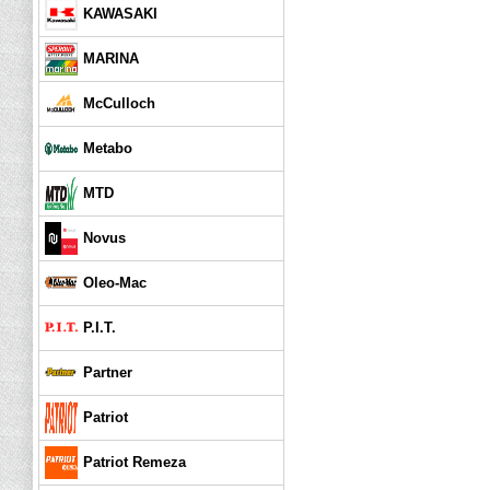
KAWASAKI
MARINA
McCulloch
Metabo
MTD
Novus
Oleo-Mac
P.I.T.
Partner
Patriot
Patriot Remeza