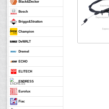
Black&Decker
Bosch
Briggs&Stratton
Champion
DeWALT
Dremel
ECHO
ELITECH
ENDRESS
Eurolux
Fiac