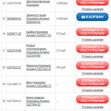
Шестерня ведущая
13
5321370-54
3.189 руб.
Husqvarna
Уточнить наличие
Защита от пыли
В КОРЗИНУ
14
5818404-01
Husqvarna Артикул:
1.048 руб.
5818404-01
Шайба Husqvarna
16
5320677-25
572 руб.
Артикул: 5320677-25
Уточнить наличие
Кольцо
уплотнительное
17
5321974-80
271 руб.
Husqvarna Артикул:
5321974-80
Уточнить наличие
Фиксатор Husqvarna
18
5327010-37
452 руб.
Артикул: 5327010-37
Уточнить наличие
Винт Husqvarna
26
5321460-72
–
Артикул: 5321460-72
Уточнить наличие
Кожух привода
28
5327004-22
Husqvarna Артикул:
–
5327004-22
Уточнить наличие