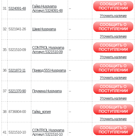
Гайка Husqvarna
31
5324091-48
–
Артикул: 5324091-48
Уточнить наличие
32
5321941-26
Шкив Husqvarna
–
Уточнить наличие
CONTROL Husqvarna
35
5321510-09
–
Артикул: 5321510-09
Уточнить наличие
36
5321872-11
Привод 55S Husqvarna
–
Уточнить наличие
37
5321370-90
Пружина Husqvarna
–
Уточнить наличие
38
8736804-00
Гайка_копия
–
Уточнить наличие
CONTROL Husqvarna
41
5321510-10
–
Артикул: 5321510-10