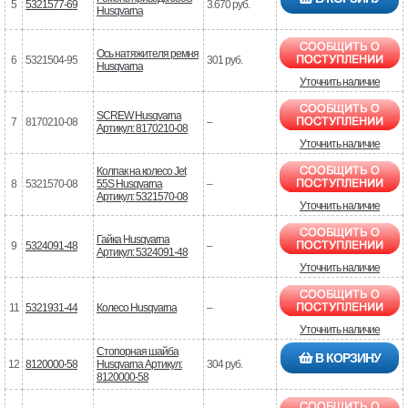
5
5321577-69
3.670 руб.
Husqvarna
Ось натяжителя ремня
6
5321504-95
301 руб.
Husqvarna
Уточнить наличие
SCREW Husqvarna
7
8170210-08
–
Артикул: 8170210-08
Уточнить наличие
Колпак на колесо Jet
8
5321570-08
55S Husqvarna
–
Артикул: 5321570-08
Уточнить наличие
Гайка Husqvarna
9
5324091-48
–
Артикул: 5324091-48
Уточнить наличие
11
5321931-44
Колесо Husqvarna
–
Уточнить наличие
Стопорная шайба
В КОРЗИНУ
12
8120000-58
Husqvarna Артикул:
304 руб.
8120000-58