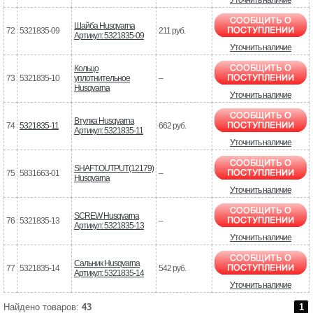
Шайба Husqvarna
72
5321835-09
211 руб.
Артикул: 5321835-09
Уточнить наличие
Кольцо
73
5321835-10
уплотнительное
–
Husqvarna
Уточнить наличие
Втулка Husqvarna
74
5321835-11
662 руб.
Артикул: 5321835-11
Уточнить наличие
SHAFT.OUTPUT(12179)
75
5831663-01
–
Husqvarna
Уточнить наличие
SCREW Husqvarna
76
5321835-13
–
Артикул: 5321835-13
Уточнить наличие
Сальник Husqvarna
77
5321835-14
542 руб.
Артикул: 5321835-14
Уточнить наличие
Найдено товаров:
43
1