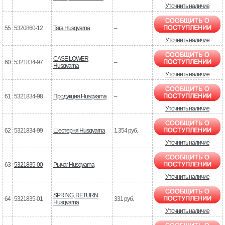
Уточнить наличие
55
5320860-12
Тяга Husqvarna
–
Уточнить наличие
CASE LOWER
60
5321834-97
–
Husqvarna
Уточнить наличие
61
5321834-98
Продукция Husqvarna
–
Уточнить наличие
62
5321834-99
Шестерня Husqvarna
1.354 руб.
Уточнить наличие
63
5321835-00
Рычаг Husqvarna
–
Уточнить наличие
SPRING, RETURN
64
5321835-01
331 руб.
Husqvarna
Уточнить наличие