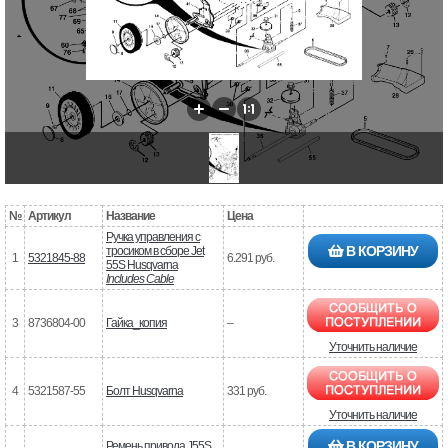
№
Артикул
Название
Цена
Ручка управления с
В КОРЗИНУ
тросиком в сборе Jet
1
5321845-88
6.291 руб.
55S Husqvarna
Includes Cable
3
8736804-00
Гайка_копия
–
Уточнить наличие
4
5321587-55
Болт Husqvarna
331 руб.
Уточнить наличие
В КОРЗИНУ
Ремень привода J55S