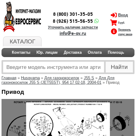
8 (800) 301-35-05
Вход
8 (926) 515-56-55
0 руб.
Уточнить наличие запчасти
Проверить
info@e-sv.ru
статус заказа
КАТАЛОГ
Контакты
Юр. лицам
Доставка
Оплата
Помощь
Главная
»
Husqvarna
»
Для газонокосилок
»
J55 S
»
Для Для
газонокосилок J55 S (JET55ST), 954 17 02-18, 2004-01
» Привод
Привод