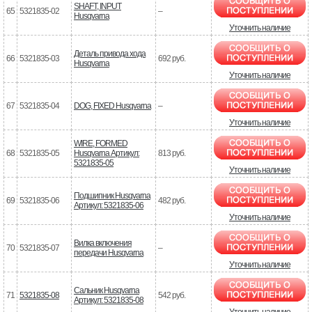
SHAFT, INPUT
65
5321835-02
–
Husqvarna
Уточнить наличие
Деталь привода хода
66
5321835-03
692 руб.
Husqvarna
Уточнить наличие
67
5321835-04
DOG, FIXED Husqvarna
–
Уточнить наличие
WIRE, FORMED
68
5321835-05
Husqvarna Артикул:
813 руб.
5321835-05
Уточнить наличие
Подшипник Husqvarna
69
5321835-06
482 руб.
Артикул: 5321835-06
Уточнить наличие
Вилка включения
70
5321835-07
–
передачи Husqvarna
Уточнить наличие
Сальник Husqvarna
71
5321835-08
542 руб.
Артикул: 5321835-08
Уточнить наличие