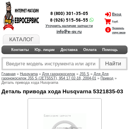
8 (800) 301-35-05
Вход
8 (926) 515-56-55
0 руб.
Уточнить наличие запчасти
Проверить
info@e-sv.ru
статус заказа
КАТАЛОГ
Контакты
Юр. лицам
Доставка
Оплата
Помощь
Главная
»
Husqvarna
»
Для газонокосилок
»
J55 S
»
Для Для
газонокосилок J55 S (JET55ST), 954 17 02-18, 2004-01
»
Привод
»
Деталь привода хода Husqvarna
Деталь привода хода Husqvarna 5321835-03