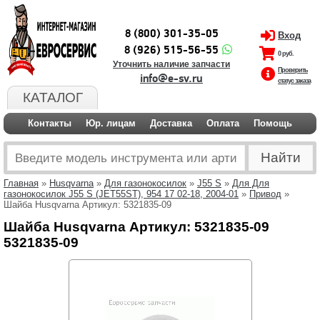
8 (800) 301-35-05
Вход
8 (926) 515-56-55
0 руб.
Уточнить наличие запчасти
Проверить
info@e-sv.ru
статус заказа
КАТАЛОГ
Контакты
Юр. лицам
Доставка
Оплата
Помощь
Главная
»
Husqvarna
»
Для газонокосилок
»
J55 S
»
Для Для
газонокосилок J55 S (JET55ST), 954 17 02-18, 2004-01
»
Привод
»
Шайба Husqvarna Артикул: 5321835-09
Шайба Husqvarna Артикул: 5321835-09
5321835-09