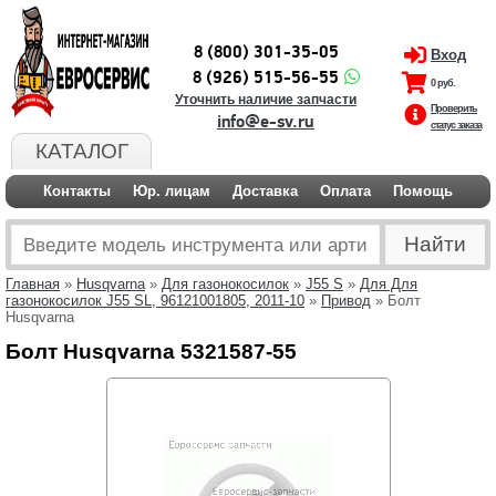
8 (800) 301-35-05
Вход
8 (926) 515-56-55
0 руб.
Уточнить наличие запчасти
Проверить
info@e-sv.ru
статус заказа
КАТАЛОГ
Контакты
Юр. лицам
Доставка
Оплата
Помощь
Главная
»
Husqvarna
»
Для газонокосилок
»
J55 S
»
Для Для
газонокосилок J55 SL, 96121001805, 2011-10
»
Привод
» Болт
Husqvarna
Болт Husqvarna 5321587-55