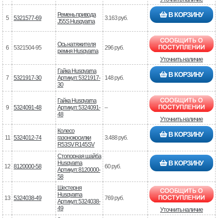
В КОРЗИНУ
Ремень привода
5
5321577-69
3.163 руб.
J55S Husqvarna
Ось натяжителя
6
5321504-95
296 руб.
ремня Husqvarna
Уточнить наличие
Гайка Husqvarna
В КОРЗИНУ
7
5321917-30
Артикул: 5321917-
148 руб.
30
Гайка Husqvarna
9
5324091-48
Артикул: 5324091-
–
48
Уточнить наличие
Колесо
В КОРЗИНУ
11
5324012-74
газонокосилки
3.488 руб.
R53SV R145SV
Стопорная шайба
В КОРЗИНУ
Husqvarna
12
8120000-58
60 руб.
Артикул: 8120000-
58
Шестерня
Husqvarna
13
5324038-49
769 руб.
Артикул: 5324038-
49
Уточнить наличие