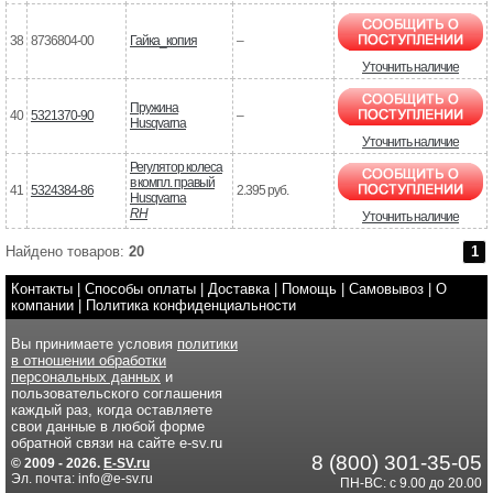
38
8736804-00
Гайка_копия
–
Уточнить наличие
Пружина
40
5321370-90
–
Husqvarna
Уточнить наличие
Регулятор колеса
в компл. правый
41
5324384-86
2.395 руб.
Husqvarna
RH
Уточнить наличие
Найдено товаров:
20
1
Контакты
|
Способы оплаты
|
Доставка
|
Помощь
|
Самовывоз
|
О
компании
|
Политика конфиденциальности
Вы принимаете условия
политики
в отношении обработки
персональных данных
и
пользовательского соглашения
каждый раз, когда оставляете
свои данные в любой форме
обратной связи на сайте e-sv.ru
8 (800) 301-35-05
© 2009 - 2026.
E-SV.ru
Эл. почта: info@e-sv.ru
ПН-ВС: с 9.00 до 20.00