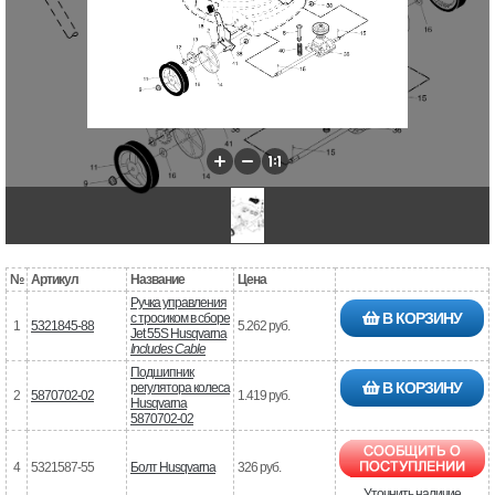
№
Артикул
Название
Цена
Ручка управления
В КОРЗИНУ
с тросиком в сборе
1
5321845-88
5.262 руб.
Jet 55S Husqvarna
Includes Cable
Подшипник
В КОРЗИНУ
регулятора колеса
2
5870702-02
1.419 руб.
Husqvarna
5870702-02
4
5321587-55
Болт Husqvarna
326 руб.
Уточнить наличие