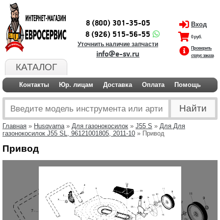
8 (800) 301-35-05
Вход
8 (926) 515-56-55
0 руб.
Уточнить наличие запчасти
Проверить
info@e-sv.ru
статус заказа
КАТАЛОГ
Контакты
Юр. лицам
Доставка
Оплата
Помощь
Главная
»
Husqvarna
»
Для газонокосилок
»
J55 S
»
Для Для
газонокосилок J55 SL, 96121001805, 2011-10
» Привод
Привод