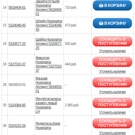
Защита от пыли
В КОРЗИНУ
Husqvarna
14
5818404-01
710 руб.
Артикул: 5818404-
01
Штифт Husqvarna
В КОРЗИНУ
15
5324048-45
Артикул: 5324048-
473 руб.
45
Шайба Husqvarna
16
5320677-25
Артикул: 5320677-
562 руб.
25
Уточнить наличие
Фиксатор
Husqvarna
18
5327010-37
444 руб.
Артикул: 5327010-
37
Уточнить наличие
Крышка
Husqvarna
28
5834833-01
–
Артикул: 5834833-
01
Уточнить наличие
Регулятор колеса
в компл. левый
35
5324384-85
2.365 руб.
Husqvarna
LH
Уточнить наличие
Редуктор в сборе
36
5324152-26
–
Husqvarna
Уточнить наличие