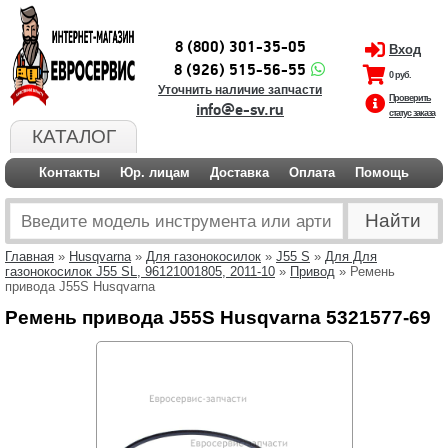
8 (800) 301-35-05
Вход
8 (926) 515-56-55
0 руб.
Уточнить наличие запчасти
Проверить
info@e-sv.ru
статус заказа
КАТАЛОГ
Контакты
Юр. лицам
Доставка
Оплата
Помощь
Главная
»
Husqvarna
»
Для газонокосилок
»
J55 S
»
Для Для
газонокосилок J55 SL, 96121001805, 2011-10
»
Привод
» Ремень
привода J55S Husqvarna
Ремень привода J55S Husqvarna 5321577-69