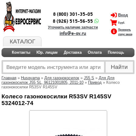
8 (800) 301-35-05
Вход
8 (926) 515-56-55
0 руб.
Уточнить наличие запчасти
Проверить
info@e-sv.ru
статус заказа
КАТАЛОГ
Контакты
Юр. лицам
Доставка
Оплата
Помощь
Главная
»
Husqvarna
»
Для газонокосилок
»
J55 S
»
Для Для
газонокосилок J55 SL, 96121001805, 2011-10
»
Привод
» Колесо
газонокосилки R53SV R145SV
Колесо газонокосилки R53SV R145SV
5324012-74