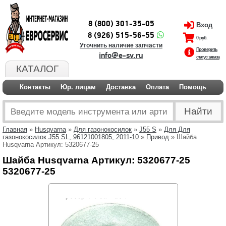
8 (800) 301-35-05
Вход
8 (926) 515-56-55
0 руб.
Уточнить наличие запчасти
Проверить
info@e-sv.ru
статус заказа
КАТАЛОГ
Контакты
Юр. лицам
Доставка
Оплата
Помощь
Главная
»
Husqvarna
»
Для газонокосилок
»
J55 S
»
Для Для
газонокосилок J55 SL, 96121001805, 2011-10
»
Привод
» Шайба
Husqvarna Артикул: 5320677-25
Шайба Husqvarna Артикул: 5320677-25
5320677-25