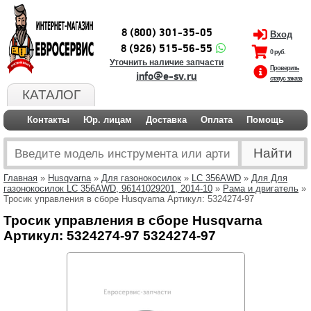
8 (800) 301-35-05
Вход
8 (926) 515-56-55
0 руб.
Уточнить наличие запчасти
Проверить
info@e-sv.ru
статус заказа
КАТАЛОГ
Контакты
Юр. лицам
Доставка
Оплата
Помощь
Главная
»
Husqvarna
»
Для газонокосилок
»
LC 356AWD
»
Для Для
газонокосилок LC 356AWD, 96141029201, 2014-10
»
Рама и двигатель
»
Тросик управления в сборе Husqvarna Артикул: 5324274-97
Тросик управления в сборе Husqvarna
Артикул: 5324274-97 5324274-97