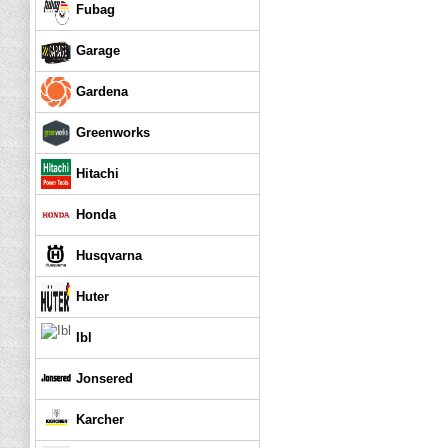
Fubag
Garage
Gardena
Greenworks
Hitachi
Honda
Husqvarna
Huter
Ibl
Jonsered
Karcher