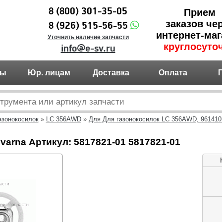
8 (800) 301-35-05
Прием
заказов че
8 (926) 515-56-55
интернет-маг
Уточнить наличие запчасти
круглосуто
info@e-sv.ru
ты
Юр. лицам
Доставка
Оплата
азонокосилок
»
LC 356AWD
»
Для Для газонокосилок LC 356AWD, 9614102
arna Артикул: 5817821-01 5817821-01