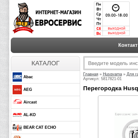
Контак
КАТАЛОГ
Главная
»
Husqvarna
»
Для г
Abac
Артикул: 5817821-01
Перегородка Husqv
AEG
Aircast
AL-KO
BEAR CAT ECHO