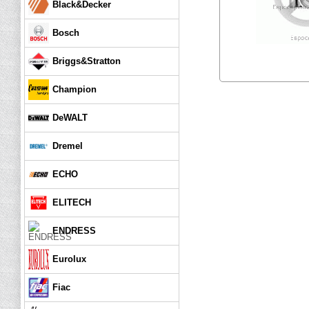
Black&Decker
Bosch
Briggs&Stratton
Champion
DeWALT
Dremel
ECHO
ELITECH
ENDRESS
Eurolux
Fiac