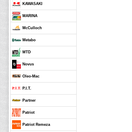
KAWASAKI
MARINA
McCulloch
Metabo
MTD
Novus
Oleo-Mac
P.I.T.
Partner
Patriot
Patriot Remeza