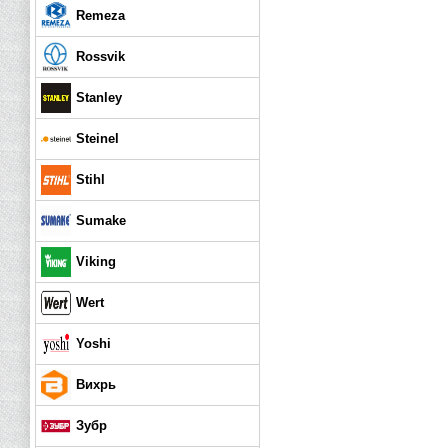
Remeza
Rossvik
Stanley
Steinel
Stihl
Sumake
Viking
Wert
Yoshi
Вихрь
Зубр