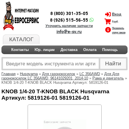
8 (800) 301-35-05
Вход
8 (926) 515-56-55
0 руб.
Уточнить наличие запчасти
Проверить
info@e-sv.ru
статус заказа
КАТАЛОГ
Контакты
Юр. лицам
Доставка
Оплата
Помощь
Главная
»
Husqvarna
»
Для газонокосилок
»
LC 356AWD
»
Для Для
газонокосилок LC 356AWD, 96141029201, 2014-10
»
Рама и двигатель
»
KNOB 1/4-20 T-KNOB BLACK Husqvarna Артикул: 5819126-01
KNOB 1/4-20 T-KNOB BLACK Husqvarna
Артикул: 5819126-01 5819126-01