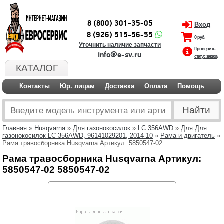
8 (800) 301-35-05
Вход
8 (926) 515-56-55
0 руб.
Уточнить наличие запчасти
Проверить
info@e-sv.ru
статус заказа
КАТАЛОГ
Контакты
Юр. лицам
Доставка
Оплата
Помощь
Главная
»
Husqvarna
»
Для газонокосилок
»
LC 356AWD
»
Для Для
газонокосилок LC 356AWD, 96141029201, 2014-10
»
Рама и двигатель
»
Рама травосборника Husqvarna Артикул: 5850547-02
Рама травосборника Husqvarna Артикул:
5850547-02 5850547-02