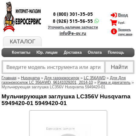
8 (800) 301-35-05
Вход
8 (926) 515-56-55
0 руб.
Уточнить наличие запчасти
Проверить
info@e-sv.ru
статус заказа
КАТАЛОГ
Контакты
Юр. лицам
Доставка
Оплата
Помощь
Главная
»
Husqvarna
»
Для газонокосилок
»
LC 356AWD
»
Для Для
газонокосилок LC 356AWD, 96141029201, 2014-10
»
Рама и двигатель
»
Мульчирующая заглушка LC356V Husqvarna 5949420-01
Мульчирующая заглушка LC356V Husqvarna
5949420-01 5949420-01