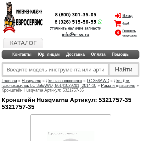
8 (800) 301-35-05
Вход
8 (926) 515-56-55
0 руб.
Уточнить наличие запчасти
Проверить
info@e-sv.ru
статус заказа
КАТАЛОГ
Контакты
Юр. лицам
Доставка
Оплата
Помощь
Главная
»
Husqvarna
»
Для газонокосилок
»
LC 356AWD
»
Для Для
газонокосилок LC 356AWD, 96141029201, 2014-10
»
Рама и двигатель
»
Кронштейн Husqvarna Артикул: 5321757-35
Кронштейн Husqvarna Артикул: 5321757-35
5321757-35