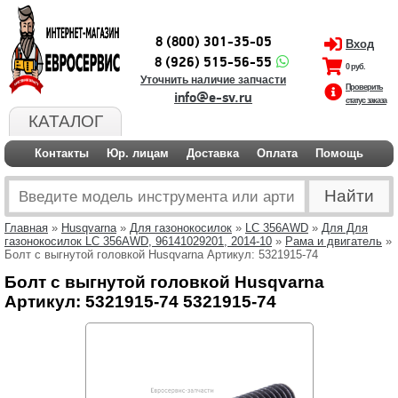
8 (800) 301-35-05
Вход
8 (926) 515-56-55
0 руб.
Уточнить наличие запчасти
Проверить
info@e-sv.ru
статус заказа
КАТАЛОГ
Контакты
Юр. лицам
Доставка
Оплата
Помощь
Главная
»
Husqvarna
»
Для газонокосилок
»
LC 356AWD
»
Для Для
газонокосилок LC 356AWD, 96141029201, 2014-10
»
Рама и двигатель
»
Болт с выгнутой головкой Husqvarna Артикул: 5321915-74
Болт с выгнутой головкой Husqvarna
Артикул: 5321915-74 5321915-74