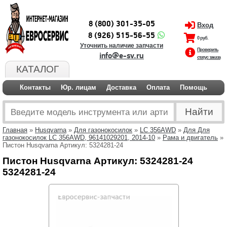
8 (800) 301-35-05
Вход
8 (926) 515-56-55
0 руб.
Уточнить наличие запчасти
Проверить
info@e-sv.ru
статус заказа
КАТАЛОГ
Контакты
Юр. лицам
Доставка
Оплата
Помощь
Главная
»
Husqvarna
»
Для газонокосилок
»
LC 356AWD
»
Для Для
газонокосилок LC 356AWD, 96141029201, 2014-10
»
Рама и двигатель
»
Пистон Husqvarna Артикул: 5324281-24
Пистон Husqvarna Артикул: 5324281-24
5324281-24