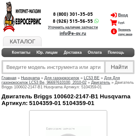
8 (800) 301-35-05
Вход
8 (926) 515-56-55
0 руб.
Уточнить наличие запчасти
Проверить
info@e-sv.ru
статус заказа
КАТАЛОГ
Контакты
Юр. лицам
Доставка
Оплата
Помощь
Главная
»
Husqvarna
»
Для газонокосилок
»
LC53 BE
»
Для Для
газонокосилок LC53 Be, 96697610100, 2010-02
»
Двигатель
» Двигатель
Briggs 100602-2147-B1 Husqvarna Артикул: 5104359-01
Двигатель Briggs 100602-2147-B1 Husqvarna
Артикул: 5104359-01 5104359-01