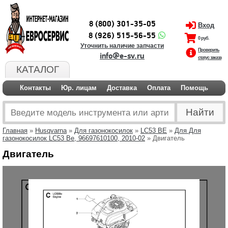
8 (800) 301-35-05
Вход
8 (926) 515-56-55
0 руб.
Уточнить наличие запчасти
Проверить
info@e-sv.ru
статус заказа
КАТАЛОГ
Контакты
Юр. лицам
Доставка
Оплата
Помощь
Главная
»
Husqvarna
»
Для газонокосилок
»
LC53 BE
»
Для Для
газонокосилок LC53 Be, 96697610100, 2010-02
» Двигатель
Двигатель