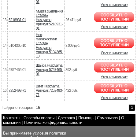
01
Уточнить наличие
Муфта сцепления
LC53Be
13
5218931-01
Husqvarna
26.411 руб.
Артикул: 5218931-
Уточнить наличие
01
Нож
газонокосилки
LC53Be
14
5104365-10
3.009 руб.
Husqvarna
Артикул: 5104365-
Уточнить наличие
10
Шайба Husqvarna
15
5757465-01
Артикул: 5757465-
392 руб.
01
Уточнить наличие
Винт Husqvarna
16
7252493-71
Артикул: 7252493-
422 руб.
71
Уточнить наличие
Найдено товаров:
16
1
Контакты
|
Способы оплаты
|
Доставка
|
Помощь
|
Самовывоз
|
О
компании
|
Политика конфиденциальности
Вы принимаете условия
политики