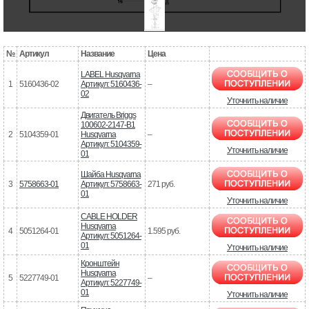
№
Артикул
Название
Цена
LABEL Husqvarna
1
5160436-02
Артикул: 5160436-
–
02
Уточнить наличие
Двигатель Briggs
100602-2147-B1
2
5104359-01
Husqvarna
–
Артикул: 5104359-
Уточнить наличие
01
Шайба Husqvarna
3
5758663-01
Артикул: 5758663-
271 руб.
01
Уточнить наличие
CABLE HOLDER
Husqvarna
4
5051264-01
1.595 руб.
Артикул: 5051264-
01
Уточнить наличие
Кронштейн
Husqvarna
5
5227749-01
–
Артикул: 5227749-
01
Уточнить наличие