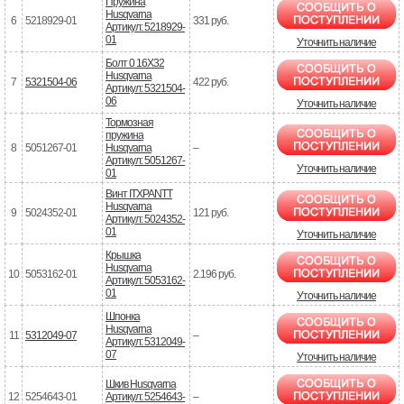
Пружина
Husqvarna
6
5218929-01
331 руб.
Артикул: 5218929-
01
Уточнить наличие
Болт 0 16X32
Husqvarna
7
5321504-06
422 руб.
Артикул: 5321504-
06
Уточнить наличие
Тормозная
пружина
8
5051267-01
Husqvarna
–
Артикул: 5051267-
Уточнить наличие
01
Винт ITXPANTT
Husqvarna
9
5024352-01
121 руб.
Артикул: 5024352-
01
Уточнить наличие
Крышка
Husqvarna
10
5053162-01
2.196 руб.
Артикул: 5053162-
01
Уточнить наличие
Шпонка
Husqvarna
11
5312049-07
–
Артикул: 5312049-
07
Уточнить наличие
Шкив Husqvarna
12
5254643-01
Артикул: 5254643-
–