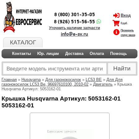
8 (800) 301-35-05
Вход
8 (926) 515-56-55
0 руб.
Уточнить наличие запчасти
Проверить
info@e-sv.ru
статус заказа
КАТАЛОГ
Контакты
Юр. лицам
Доставка
Оплата
Помощь
Главная
»
Husqvarna
»
Для газонокосилок
»
LC53 BE
»
Для Для
газонокосилок LC53 Be, 96697610100, 2010-02
»
Двигатель
» Крышка
Husqvarna Артикул: 5053162-01
Крышка Husqvarna Артикул: 5053162-01
5053162-01